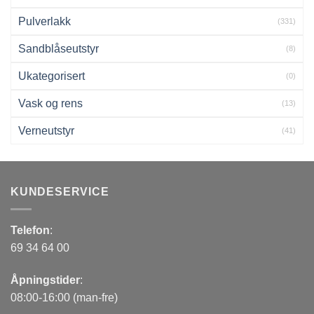
Pulverlakk
(331)
Sandblåseutstyr
(8)
Ukategorisert
(0)
Vask og rens
(13)
Verneutstyr
(41)
KUNDESERVICE
Telefon
:
69 34 64 00
Åpningstider
:
08:00-16:00 (man-fre)