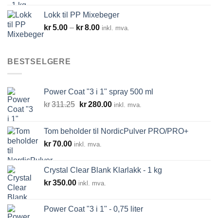
Lokk til PP Mixebeger
Prisområde:
kr
5.00
–
kr
8.00
inkl. mva.
kr5.00
til
kr8.00
BESTSELGERE
Power Coat "3 i 1" spray 500 ml
Opprinnelig
Nåværende
kr
311.25
kr
280.00
inkl. mva.
pris
pris
var:
er:
Tom beholder til NordicPulver PRO/PRO+
kr311.25.
kr280.00.
kr
70.00
inkl. mva.
Crystal Clear Blank Klarlakk - 1 kg
kr
350.00
inkl. mva.
Power Coat "3 i 1" - 0,75 liter