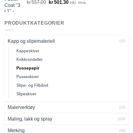
Opprinnelig
Nåværende
kr
557.00
kr
501.30
inkl. mva.
pris
pris
var:
er:
kr557.00.
kr501.30.
PRODUKTKATEGORIER
Kapp og slipemateriell
(37)
Kappeskiver
Kvikkrondeller
Pussepapir
Pusseskiver
Slipe- og Filbånd
Slipeskiver
Malerverktøy
(23)
Maling, lakk og spray
(124)
Merking
(10)