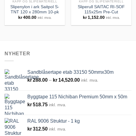
KAPP OG SLIPEMATERIELL
KAPP OG SLIPEMATERIELL
Slipenylon i ark Saitpol S-
Sliperull SAITAC RI-SOF
TNT 120 x 280mm 10-pk
115x25m Pre-Cut
Legg til
Legg til
kr
400.00
kr
1,152.00
inkl. mva.
inkl. mva.
huskeliste
huskeliste
NYHETER
Sandblåsertape etab 33150 50mmx30m
Prisområde:
kr
288.00
–
kr
14,520.00
inkl. mva.
kr288.00
til
Byggtape 115 Nichiban Premium 50mm x 50m
kr14,520.00
kr
518.75
inkl. mva.
RAL 9006 Struktur - 1 kg
kr
312.50
inkl. mva.