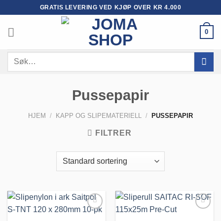
Skip
GRATIS LEVERING VED KJØP OVER KR 4.000
to
content
0
Søk
etter:
Pussepapir
HJEM
/
KAPP OG SLIPEMATERIELL
/
PUSSEPAPIR
FILTRER