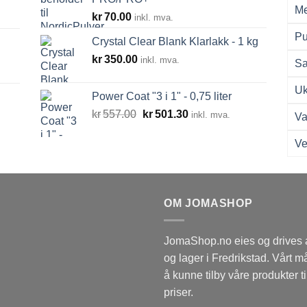
0.00
Me
kr
70.00
inkl. mva.
Pu
Crystal Clear Blank Klarlakk - 1 kg
kr
350.00
inkl. mva.
Sa
Uk
Power Coat "3 i 1" - 0,75 liter
Opprinnelig
Nåværende
kr
557.00
kr
501.30
inkl. mva.
Va
pris
pris
var:
er:
Ve
kr557.00.
kr501.30.
OM JOMASHOP
JomaShop.no eies og drives
og lager i Fredrikstad. Vårt 
å kunne tilby våre produkter ti
priser.