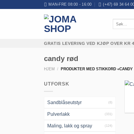
Skip
MAN-FRE 08:00 - 16:00
(+47) 69 34 64 0
to
content
Søk
etter:
GRATIS LEVERING VED KJØP OVER KR 4
candy rød
HJEM
/
PRODUKTER MED STIKKORD «CANDY
UTFORSK
Sandblåseutstyr
(8)
Pulverlakk
(331)
Maling, lakk og spray
(124)