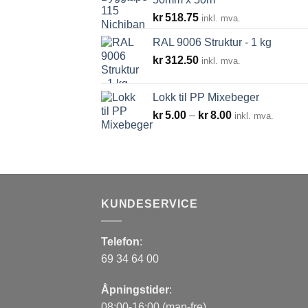
kr14,52
kr
518.75
inkl. mva.
RAL 9006 Struktur - 1 kg
kr
312.50
inkl. mva.
Lokk til PP Mixebeger
Prisområde:
kr
5.00
–
kr
8.00
inkl. mva.
kr5.00
til
kr8.00
KUNDESERVICE
Telefon
:
69 34 64 00
Åpningstider
:
08:00-16:00 (man-fre)