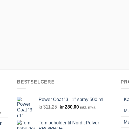
BESTSELGERE
PR
Power Coat "3 i 1" spray 500 ml
Ka
Opprinnelig
Nåværende
kr
311.25
kr
280.00
inkl. mva.
Ma
råde:
pris
pris
a.
00
var:
er:
Ma
Tom beholder til NordicPulver
m
kr311.25.
kr280.00.
PRO/PRO+