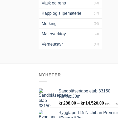
Vask og rens
(13)
Kapp og slipemateriell
(37)
Merking
(10)
Malerverktøy
(23)
Verneutstyr
(41)
NYHETER
Sandblåsertape etab 33150
50mmx30m
Prisom
kr
288.00
–
kr
14,520.00
inkl. mv
kr288.
Byggtape 115 Nichiban Premiu
til
50mm x 50m