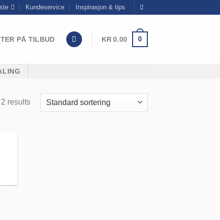
ste
Kundeservice
Inspirasjon & tips
0
TER PÅ TILBUD
KR
0.00
ALING
2 results
til
iste