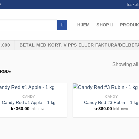
0
Huskeli
HJEM
SHOP
PRODUK
.000
BETAL MED KORT, VIPPS ELLER FAKTURA/DELBET
Showing all 
 RØD»
CANDY
CANDY
Candy Red #1 Apple – 1 kg
Candy Red #3 Rubin – 1 kg
kr
360.00
kr
360.00
inkl. mva.
inkl. mva.
Legg til
Legg 
huskeliste
huskel