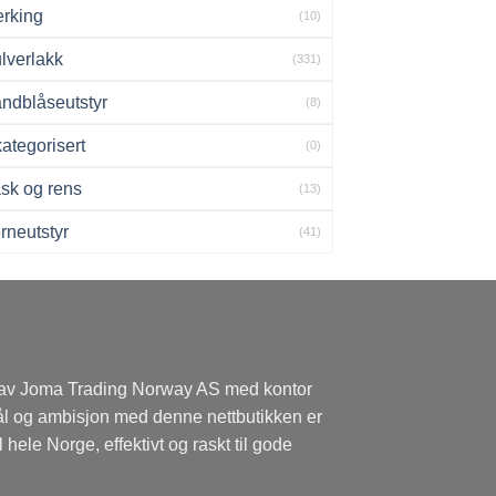
rking
(10)
lverlakk
(331)
ndblåseutstyr
(8)
ategorisert
(0)
sk og rens
(13)
rneutstyr
(41)
 av Joma Trading Norway AS med kontor
mål og ambisjon med denne nettbutikken er
l hele Norge, effektivt og raskt til gode