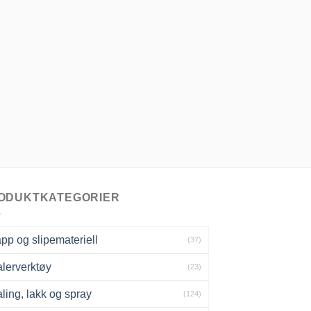
ODUKTKATEGORIER
pp og slipemateriell
(37)
lerverktøy
(23)
ling, lakk og spray
(124)