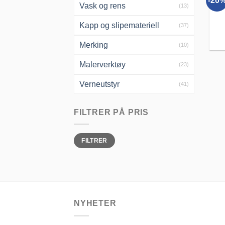
-20
Vask og rens
(13)
Kapp og slipemateriell
(37)
Merking
(10)
Malerverktøy
(23)
Verneutstyr
(41)
FILTRER PÅ PRIS
Min.
Makspris
FILTRER
pris
NYHETER