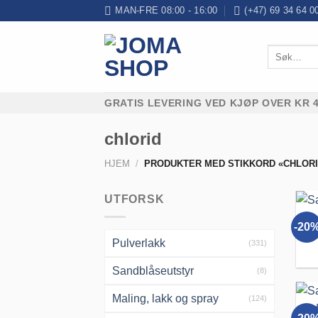
Skip
MAN-FRE 08:00 - 16:00
(+47) 69 34 64 0
to
content
Søk
etter:
GRATIS LEVERING VED KJØP OVER KR 4
chlorid
HJEM
/
PRODUKTER MED STIKKORD «CHLORI
UTFORSK
-20
Pulverlakk
(331)
Sandblåseutstyr
(8)
Maling, lakk og spray
(124)