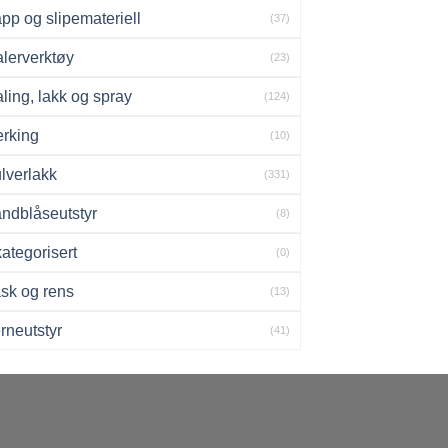
pp og slipemateriell
(37)
lerverktøy
(23)
ling, lakk og spray
(124)
rking
(10)
lverlakk
(331)
ndblåseutstyr
(8)
ategorisert
(0)
sk og rens
(13)
rneutstyr
(41)