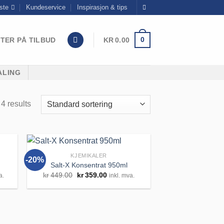
ste
Kundeservice
Inspirasjon & tips
0
TER PÅ TILBUD
KR
0.00
ALING
4 results
KJEMIKALER
-20%
Salt-X Konsentrat 950ml
ende
Opprinnelig
Nåværende
kr
449.00
kr
359.00
a.
inkl. mva.
pris
pris
var:
er:
til
Legg til
0.
kr449.00.
kr359.00.
iste
huskeliste