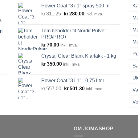
Power Coat "3 i 1" spray 500 ml
Ka
Opprinnelig
Nåværende
kr
311.25
kr
280.00
inkl. mva.
Ma
råde:
pris
pris
a.
00
var:
er:
Ma
Tom beholder til NordicPulver
m
kr311.25.
kr280.00.
PRO/PRO+
0.00
Me
kr
70.00
inkl. mva.
Pu
Crystal Clear Blank Klarlakk - 1 kg
kr
350.00
inkl. mva.
Sa
Uk
Power Coat "3 i 1" - 0,75 liter
Opprinnelig
Nåværende
kr
557.00
kr
501.30
inkl. mva.
Va
pris
pris
var:
er:
Ve
kr557.00.
kr501.30.
OM JOMASHOP