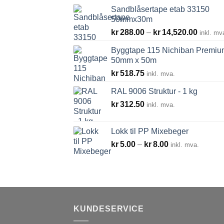
Sandblåsertape etab 33150
50mmx30m
Prisom
kr
288.00
–
kr
14,520.00
inkl. mv
kr288.
Byggtape 115 Nichiban Premiu
til
50mm x 50m
kr14,52
kr
518.75
inkl. mva.
RAL 9006 Struktur - 1 kg
kr
312.50
inkl. mva.
Lokk til PP Mixebeger
Prisområde:
kr
5.00
–
kr
8.00
inkl. mva.
kr5.00
til
kr8.00
KUNDESERVICE