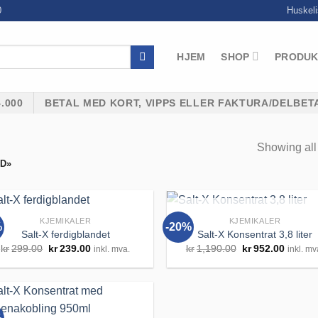
0
Huskeli
HJEM
SHOP
PRODUK
.000
BETAL MED KORT, VIPPS ELLER FAKTURA/DELBET
Showing all 
D»
UTSOLGT
KJEMIKALER
KJEMIKALER
%
-20%
Salt-X ferdigblandet
Salt-X Konsentrat 3,8 liter
Opprinnelig
Nåværende
Opprinnelig
Nåvær
kr
299.00
kr
239.00
kr
1,190.00
kr
952.00
inkl. mva.
inkl. mv
pris
pris
pris
pris
var:
er:
var:
er:
Legg til
Legg 
kr299.00.
kr239.00.
kr1,190.00.
kr952.0
huskeliste
huskel