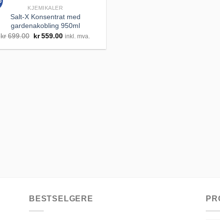
%
KJEMIKALER
Salt-X Konsentrat med
gardenakobling 950ml
Legg til
Opprinnelig
Nåværende
kr
699.00
kr
559.00
inkl. mva.
huskeliste
pris
pris
var:
er:
kr699.00.
kr559.00.
BESTSELGERE
PR