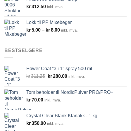
kr
312.50
inkl. mva.
Lokk til PP Mixebeger
Prisområde:
kr
5.00
–
kr
8.00
inkl. mva.
kr5.00
til
kr8.00
BESTSELGERE
Power Coat "3 i 1" spray 500 ml
Opprinnelig
Nåværende
kr
311.25
kr
280.00
inkl. mva.
pris
pris
var:
er:
Tom beholder til NordicPulver PRO/PRO+
kr311.25.
kr280.00.
kr
70.00
inkl. mva.
Crystal Clear Blank Klarlakk - 1 kg
kr
350.00
inkl. mva.