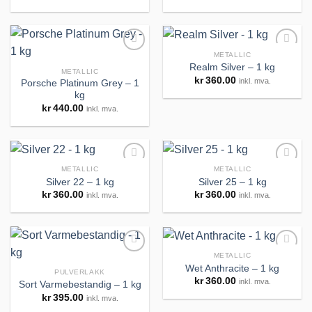
huskeliste
huskeliste
METALLIC
Realm Silver – 1 kg
METALLIC
kr
360.00
inkl. mva.
Porsche Platinum Grey – 1
Legg til
Legg til
kg
huskeliste
huskeliste
kr
440.00
inkl. mva.
METALLIC
METALLIC
Silver 22 – 1 kg
Silver 25 – 1 kg
kr
360.00
kr
360.00
inkl. mva.
inkl. mva.
Legg til
Legg til
huskeliste
huskeliste
METALLIC
Wet Anthracite – 1 kg
PULVERLAKK
kr
360.00
inkl. mva.
Sort Varmebestandig – 1 kg
Legg til
Legg til
huskeliste
huskeliste
kr
395.00
inkl. mva.