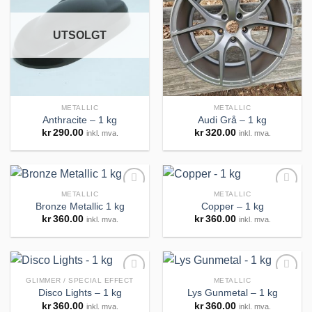
Legg til
Legg til
huskeliste
huskeliste
UTSOLGT
METALLIC
METALLIC
Anthracite – 1 kg
Audi Grå – 1 kg
kr
290.00
kr
320.00
inkl. mva.
inkl. mva.
METALLIC
METALLIC
Bronze Metallic 1 kg
Copper – 1 kg
kr
360.00
kr
360.00
inkl. mva.
inkl. mva.
Legg til
Legg til
huskeliste
huskeliste
GLIMMER / SPECIAL EFFECT
METALLIC
Disco Lights – 1 kg
Lys Gunmetal – 1 kg
kr
360.00
kr
360.00
inkl. mva.
inkl. mva.
Legg til
Legg til