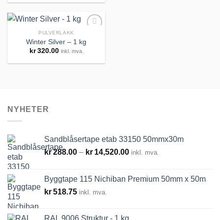
PULVERLAKK
Winter Silver – 1 kg
kr
320.00
inkl. mva.
Legg til
huskeliste
NYHETER
Sandblåsertape etab 33150 50mmx30m
Prisområde:
kr
288.00
–
kr
14,520.00
inkl. mva.
kr288.00
til
Byggtape 115 Nichiban Premium 50mm x 50m
kr14,520.00
kr
518.75
inkl. mva.
RAL 9006 Struktur - 1 kg