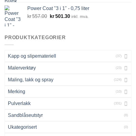
Power Coat "3 i 1" - 0,75 liter
Opprinnelig
Nåværende
kr
557.00
kr
501.30
inkl. mva.
pris
pris
var:
er:
kr557.00.
kr501.30.
PRODUKTKATEGORIER
Kapp og slipemateriell
(37)
Malerverktøy
(23)
Maling, lakk og spray
(124)
Merking
(10)
Pulverlakk
(331)
Sandblåseutstyr
(8)
Ukategorisert
(0)