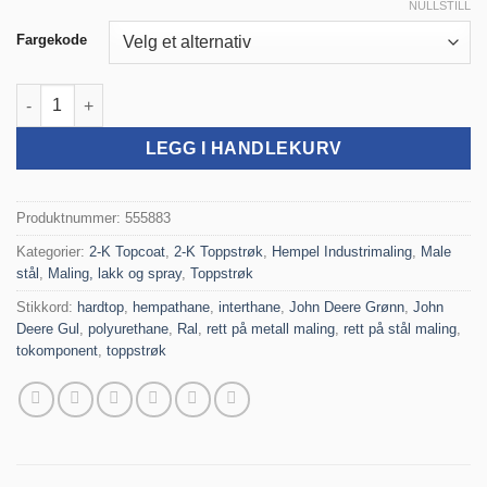
NULLSTILL
Fargekode
Hempel's Pro Acrylic 55883 5L antall
LEGG I HANDLEKURV
Produktnummer:
555883
Kategorier:
2-K Topcoat
,
2-K Toppstrøk
,
Hempel Industrimaling
,
Male
stål
,
Maling, lakk og spray
,
Toppstrøk
Stikkord:
hardtop
,
hempathane
,
interthane
,
John Deere Grønn
,
John
Deere Gul
,
polyurethane
,
Ral
,
rett på metall maling
,
rett på stål maling
,
tokomponent
,
toppstrøk