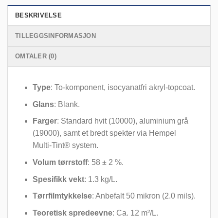
BESKRIVELSE
TILLEGGSINFORMASJON
OMTALER (0)
Type
: To-komponent, isocyanatfri akryl-topcoat.
Glans
: Blank.
Farger
: Standard hvit (10000), aluminium grå
(19000), samt et bredt spekter via Hempel
Multi-Tint® system.
Volum tørrstoff
: 58 ± 2 %.
Spesifikk vekt
: 1.3 kg/L.
Tørrfilmtykkelse
: Anbefalt 50 mikron (2.0 mils).
Teoretisk spredeevne
: Ca. 12 m²/L.