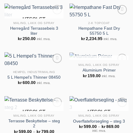
UTSOLGT
MALING, LAKK OG SPRAY
2-K TOPCOAT
Herregård Terrassebeis 3
Hempathane Fast Dry
liter
55750 5 L
Legg til
Legg til
kr
250.00
kr
2,234.95
inkl. mva.
inkl. mva.
huskeliste
huskeliste
UTSOLGT
MALING, LAKK OG SPRAY
Aluminium Primer
HEMPEL INDUSTRIMALING
kr
159.00
inkl. mva.
5 L Hempel’s Thinner 08450
kr
600.00
inkl. mva.
Legg til
Legg til
huskeliste
huskeliste
UTSOLGT
UTSOLGT
MALING, LAKK OG SPRAY
MALING, LAKK OG SPRAY
Terrasse Beskyttelse – steg
Overflateforsegling – steg 3
2
Prisom
kr
599.00
–
kr
869.00
Legg til
Legg til
kr599.
inkl. mva.
Prisområde:
kr
599.00
–
kr
799.00
huskeliste
huskeliste