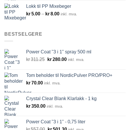
Lokk til PP Mixebeger
Prisområde:
kr
5.00
–
kr
8.00
inkl. mva.
kr5.00
til
kr8.00
BESTSELGERE
Power Coat "3 i 1" spray 500 ml
Opprinnelig
Nåværende
kr
311.25
kr
280.00
inkl. mva.
pris
pris
var:
er:
Tom beholder til NordicPulver PRO/PRO+
kr311.25.
kr280.00.
kr
70.00
inkl. mva.
Crystal Clear Blank Klarlakk - 1 kg
kr
350.00
inkl. mva.
Power Coat "3 i 1" - 0,75 liter
Opprinnelig
Nåværende
kr
557.00
kr
501.30
inkl. mva.