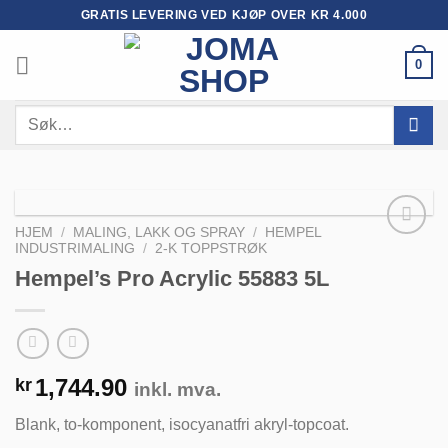
Skip
GRATIS LEVERING VED KJØP OVER KR 4.000
to
content
0
Søk
etter:
HJEM
/
MALING, LAKK OG SPRAY
/
HEMPEL
INDUSTRIMALING
/
2-K TOPPSTRØK
Hempel’s Pro Acrylic 55883 5L
Legg til
huskeliste
1,744.90
kr
inkl. mva.
Blank, to-komponent, isocyanatfri akryl-topcoat.