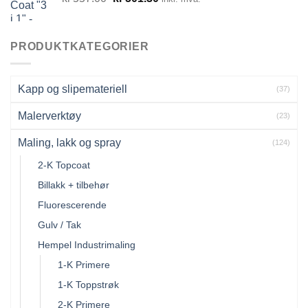
pris
pris
var:
er:
kr557.00.
kr501.30.
PRODUKTKATEGORIER
Kapp og slipemateriell
(37)
Malerverktøy
(23)
Maling, lakk og spray
(124)
2-K Topcoat
Billakk + tilbehør
Fluorescerende
Gulv / Tak
Hempel Industrimaling
1-K Primere
1-K Toppstrøk
2-K Primere