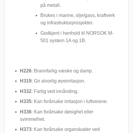
på metall.
Brukes i marine, olje/gass, kraftverk
og infrastrukturprosjekter.
Godkjent i henhold til NORSOK M-
501 system 1A og 1B.
H226
: Brannfarlig væske og damp.
H319
: Gir alvorlig øyeirritasjon.
H332
: Farlig ved innånding.
H335
: Kan forårsake irritasjon i luftveiene.
H336
: Kan forårsake døsighet eller
svimmelhet.
H373
: Kan forårsake organskader ved