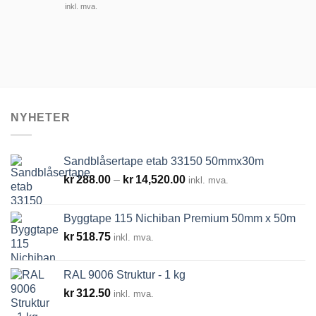
til
kr599.00
inkl. mva.
kr869.
til
kr799.00
NYHETER
Sandblåsertape etab 33150 50mmx30m
Prisområde:
kr
288.00
–
kr
14,520.00
inkl. mva.
kr288.00
til
Byggtape 115 Nichiban Premium 50mm x 50m
kr14,520.00
kr
518.75
inkl. mva.
RAL 9006 Struktur - 1 kg
kr
312.50
inkl. mva.