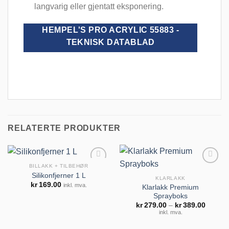
langvarig eller gjentatt eksponering.
HEMPEL'S PRO ACRYLIC 55883 -
TEKNISK DATABLAD
RELATERTE PRODUKTER
BILLAKK + TILBEHØR
Silikonfjerner 1 L
KLARLAKK
kr
169.00
inkl. mva.
Klarlakk Premium
Sprayboks
Legg til
Legg til
Prisom
kr
279.00
–
kr
389.00
huskeliste
huskeliste
kr279.
inkl. mva.
til
kr389.