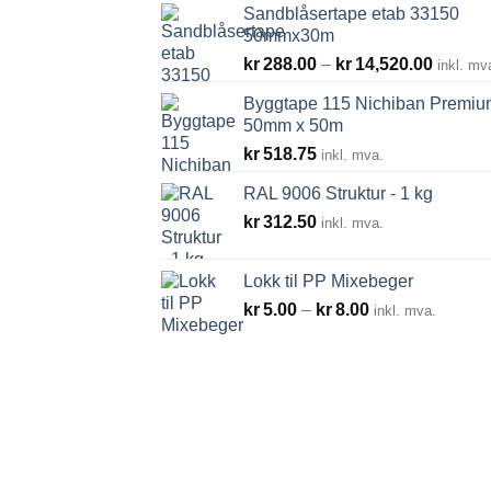
Sandblåsertape etab 33150
50mmx30m
Prisom
kr
288.00
–
kr
14,520.00
inkl. mv
kr288.
Byggtape 115 Nichiban Premiu
til
50mm x 50m
kr14,52
kr
518.75
inkl. mva.
RAL 9006 Struktur - 1 kg
kr
312.50
inkl. mva.
Lokk til PP Mixebeger
Prisområde:
kr
5.00
–
kr
8.00
inkl. mva.
kr5.00
til
kr8.00