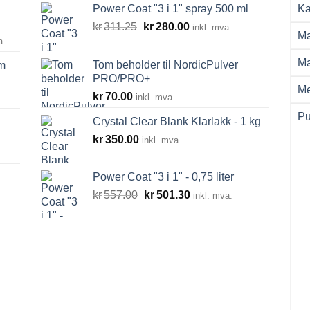
Power Coat "3 i 1" spray 500 ml
Ka
Opprinnelig
Nåværende
kr
311.25
kr
280.00
inkl. mva.
Ma
råde:
pris
pris
a.
00
var:
er:
Ma
Tom beholder til NordicPulver
m
kr311.25.
kr280.00.
PRO/PRO+
0.00
Me
kr
70.00
inkl. mva.
Pu
Crystal Clear Blank Klarlakk - 1 kg
kr
350.00
inkl. mva.
Power Coat "3 i 1" - 0,75 liter
Opprinnelig
Nåværende
kr
557.00
kr
501.30
inkl. mva.
pris
pris
var:
er:
kr557.00.
kr501.30.