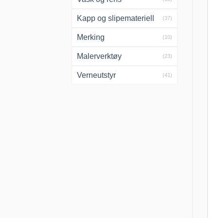
Kapp og slipemateriell
(37)
Merking
(10)
Malerverktøy
(23)
Verneutstyr
(41)