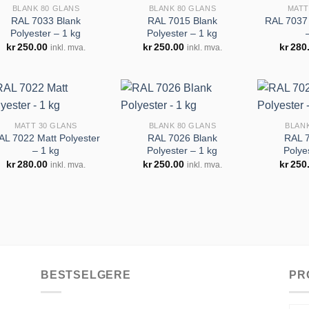
BLANK 80 GLANS
BLANK 80 GLANS
MATT
RAL 7033 Blank
RAL 7015 Blank
RAL 7037 
Polyester – 1 kg
Polyester – 1 kg
Legg til
Legg til
kr
250.00
kr
250.00
kr
280
inkl. mva.
inkl. mva.
huskeliste
huskeliste
MATT 30 GLANS
BLANK 80 GLANS
BLAN
AL 7022 Matt Polyester
RAL 7026 Blank
RAL 7
– 1 kg
Polyester – 1 kg
Polye
Legg til
Legg til
kr
280.00
kr
250.00
kr
250
inkl. mva.
inkl. mva.
huskeliste
huskeliste
BESTSELGERE
PR