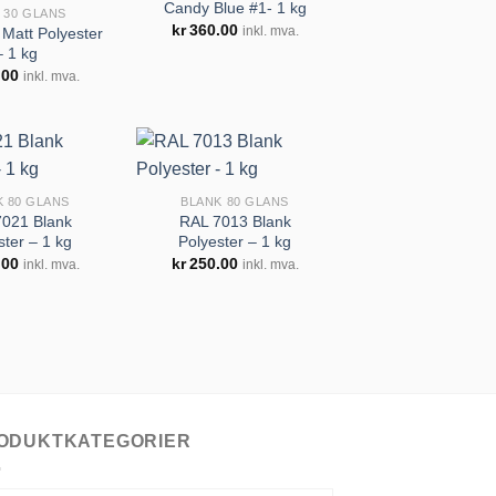
Candy Blue #1- 1 kg
 30 GLANS
kr
360.00
Matt Polyester
inkl. mva.
– 1 kg
Legg til
Legg til
.00
inkl. mva.
huskeliste
huskeliste
K 80 GLANS
BLANK 80 GLANS
021 Blank
RAL 7013 Blank
ster – 1 kg
Polyester – 1 kg
Legg til
Legg til
.00
kr
250.00
inkl. mva.
inkl. mva.
huskeliste
huskeliste
ODUKTKATEGORIER