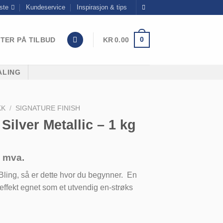
ste
Kundeservice
Inspirasjon & tips
0
TER PÅ TILBUD
KR
0.00
ALING
KK
/
SIGNATURE FINISH
Silver Metallic – 1 kg
. mva.
t Bling, så er dette hvor du begynner. En
 effekt egnet som et utvendig en-strøks
llic - 1 kg antall