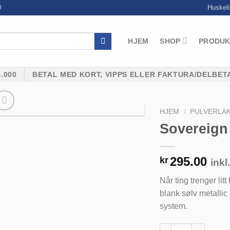
0
Huskeli
HJEM
SHOP
PRODUK
.000
BETAL MED KORT, VIPPS ELLER FAKTURA/DELBET
HJEM
/
PULVERLA
Sovereign 
295.00
kr
inkl
Legg til
Når ting trenger lit
huskeliste
blank sølv metallic
system.
Sovereign Silver Meta