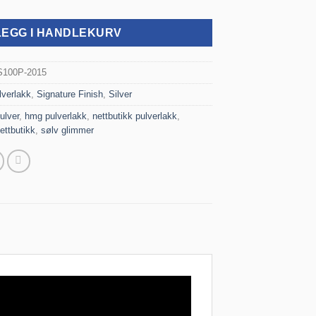
LEGG I HANDLEKURV
S100P-2015
lverlakk
,
Signature Finish
,
Silver
ulver
,
hmg pulverlakk
,
nettbutikk pulverlakk
,
ettbutikk
,
sølv glimmer