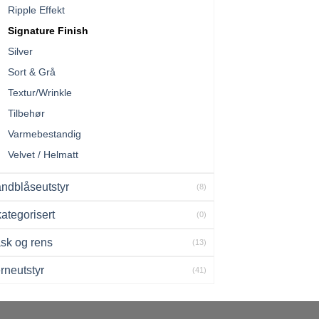
Ripple Effekt
Signature Finish
Silver
Sort & Grå
Textur/Wrinkle
Tilbehør
Varmebestandig
Velvet / Helmatt
ndblåseutstyr
(8)
ategorisert
(0)
sk og rens
(13)
rneutstyr
(41)