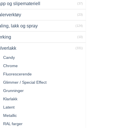
pp og slipemateriell
(37)
lerverktøy
(23)
ling, lakk og spray
(124)
rking
(10)
lverlakk
(331)
Candy
Chrome
Fluorescerende
Glimmer / Special Effect
Grunninger
Klarlakk
Latent
Metallic
RAL farger