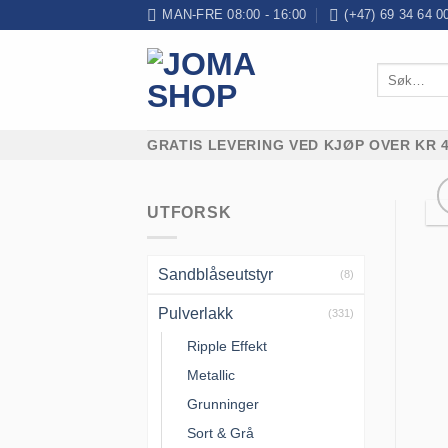
Skip
MAN-FRE 08:00 - 16:00
(+47) 69 34 64 0
to
content
Søk
etter:
GRATIS LEVERING VED KJØP OVER KR 4
UTFORSK
Sandblåseutstyr
(8)
Pulverlakk
(331)
Ripple Effekt
Metallic
Grunninger
Sort & Grå