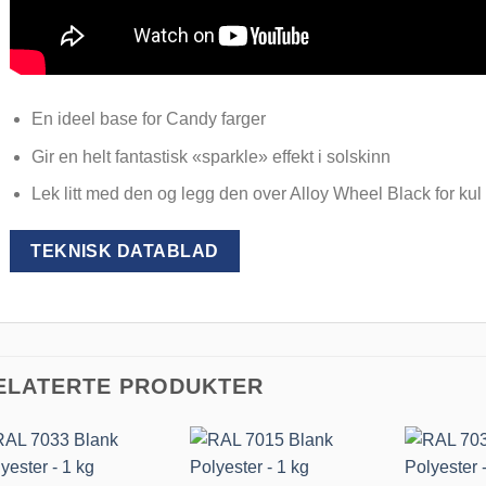
En ideel base for Candy farger
Gir en helt fantastisk «sparkle» effekt i solskinn
Lek litt med den og legg den over Alloy Wheel Black for kul 
TEKNISK DATABLAD
ELATERTE PRODUKTER