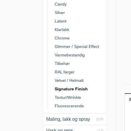
Candy
Silver
Latent
Klarlakk
Chrome
Glimmer / Special Effect
Varmebestandig
Tilbehør
RAL farger
Velvet / Helmatt
Signature Finish
Textur/Wrinkle
Fluorescerende
Maling, lakk og spray
(124)
Vask og rens
(13)