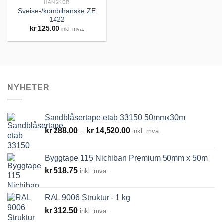
HANSKER
Sveise-/kombihanske ZE
1422
Legg til
kr
125.00
inkl. mva.
huskeliste
NYHETER
Sandblåsertape etab 33150 50mmx30m
Prisområde:
kr
288.00
–
kr
14,520.00
inkl. mva.
kr288.00
til
Byggtape 115 Nichiban Premium 50mm x 50m
kr14,520.00
kr
518.75
inkl. mva.
RAL 9006 Struktur - 1 kg
kr
312.50
inkl. mva.