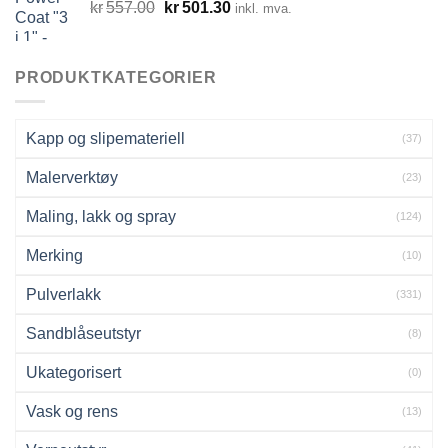
Opprinnelig
Nåværende
kr
557.00
kr
501.30
inkl. mva.
pris
pris
var:
er:
kr557.00.
kr501.30.
PRODUKTKATEGORIER
Kapp og slipemateriell
(37)
Malerverktøy
(23)
Maling, lakk og spray
(124)
Merking
(10)
Pulverlakk
(331)
Sandblåseutstyr
(8)
Ukategorisert
(0)
Vask og rens
(13)