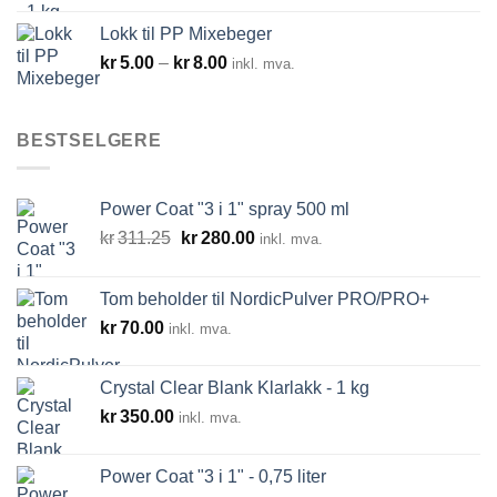
Lokk til PP Mixebeger
Prisområde:
kr
5.00
–
kr
8.00
inkl. mva.
kr5.00
til
kr8.00
BESTSELGERE
Power Coat "3 i 1" spray 500 ml
Opprinnelig
Nåværende
kr
311.25
kr
280.00
inkl. mva.
pris
pris
var:
er:
Tom beholder til NordicPulver PRO/PRO+
kr311.25.
kr280.00.
kr
70.00
inkl. mva.
Crystal Clear Blank Klarlakk - 1 kg
kr
350.00
inkl. mva.
Power Coat "3 i 1" - 0,75 liter