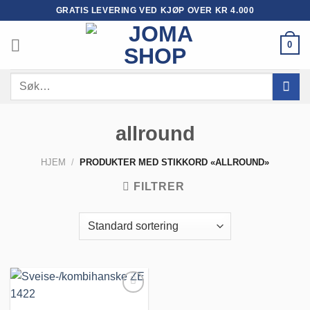
Skip
GRATIS LEVERING VED KJØP OVER KR 4.000
to
content
0
Søk
etter:
allround
HJEM
/
PRODUKTER MED STIKKORD «ALLROUND»
FILTRER