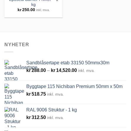
kg
kr
250.00
inkl. mva.
Legg til
huskeliste
NYHETER
Sandblåsertape etab 33150 50mmx30m
Prisområde:
kr
288.00
–
kr
14,520.00
inkl. mva.
kr288.00
til
Byggtape 115 Nichiban Premium 50mm x 50m
kr14,520.00
kr
518.75
inkl. mva.
RAL 9006 Struktur - 1 kg
kr
312.50
inkl. mva.