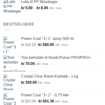
Lokk til PP Mixebeger
Prisområde:
kr
5.00
–
kr
8.00
inkl. mva.
kr5.00
til
kr8.00
BESTSELGERE
Power Coat "3 i 1" spray 500 ml
Opprinnelig
Nåværende
kr
311.25
kr
280.00
inkl. mva.
pris
pris
var:
er:
Tom beholder til NordicPulver PRO/PRO+
kr311.25.
kr280.00.
kr
70.00
inkl. mva.
Crystal Clear Blank Klarlakk - 1 kg
kr
350.00
inkl. mva.
Power Coat "3 i 1" - 0,75 liter
Opprinnelig
Nåværende
kr
557.00
kr
501.30
inkl. mva.