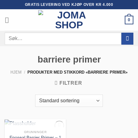
Skip
GRATIS LEVERING VED KJØP OVER KR 4.000
to
content
0
Søk
etter:
barriere primer
HJEM
/
PRODUKTER MED STIKKORD «BARRIERE PRIMER»
FILTRER
UTSOLGT
GRUNNINGER
Eposeal Barrier Primer – 1