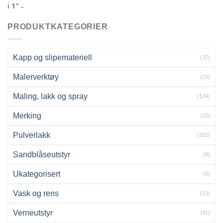
pris
pris
var:
er:
kr557.00.
kr501.30.
PRODUKTKATEGORIER
Kapp og slipemateriell
(37)
Malerverktøy
(23)
Maling, lakk og spray
(124)
Merking
(10)
Pulverlakk
(331)
Sandblåseutstyr
(8)
Ukategorisert
(0)
Vask og rens
(13)
Verneutstyr
(41)