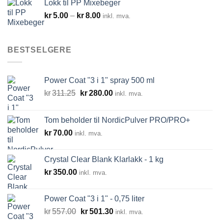
Lokk til PP Mixebeger
Prisområde:
kr
5.00
–
kr
8.00
inkl. mva.
kr5.00
til
kr8.00
BESTSELGERE
Power Coat "3 i 1" spray 500 ml
Opprinnelig
Nåværende
kr
311.25
kr
280.00
inkl. mva.
pris
pris
var:
er:
Tom beholder til NordicPulver PRO/PRO+
kr311.25.
kr280.00.
kr
70.00
inkl. mva.
Crystal Clear Blank Klarlakk - 1 kg
kr
350.00
inkl. mva.
Power Coat "3 i 1" - 0,75 liter
Opprinnelig
Nåværende
kr
557.00
kr
501.30
inkl. mva.