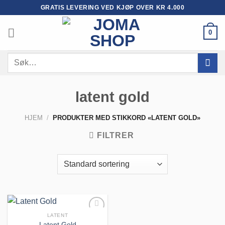
Skip
GRATIS LEVERING VED KJØP OVER KR 4.000
to
content
0
Søk
etter:
latent gold
HJEM
/
PRODUKTER MED STIKKORD «LATENT GOLD»
FILTRER
LATENT
Latent Gold