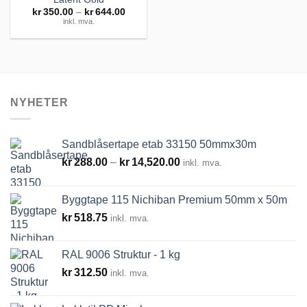
Prisområde:
kr
350.00
–
kr
644.00
kr350.00
inkl. mva.
til
Legg til
kr644.00
huskeliste
NYHETER
Sandblåsertape etab 33150 50mmx30m
Prisområde:
kr
288.00
–
kr
14,520.00
inkl. mva.
kr288.00
til
Byggtape 115 Nichiban Premium 50mm x 50m
kr14,520.00
kr
518.75
inkl. mva.
RAL 9006 Struktur - 1 kg
kr
312.50
inkl. mva.