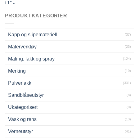
pris
pris
var:
er:
kr557.00.
kr501.30.
PRODUKTKATEGORIER
Kapp og slipemateriell
(37)
Malerverktøy
(23)
Maling, lakk og spray
(124)
Merking
(10)
Pulverlakk
(331)
Sandblåseutstyr
(8)
Ukategorisert
(0)
Vask og rens
(13)
Verneutstyr
(41)