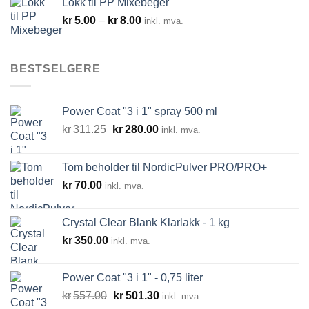
Lokk til PP Mixebeger
Prisområde:
kr
5.00
–
kr
8.00
inkl. mva.
kr5.00
til
kr8.00
BESTSELGERE
Power Coat "3 i 1" spray 500 ml
Opprinnelig
Nåværende
kr
311.25
kr
280.00
inkl. mva.
pris
pris
var:
er:
Tom beholder til NordicPulver PRO/PRO+
kr311.25.
kr280.00.
kr
70.00
inkl. mva.
Crystal Clear Blank Klarlakk - 1 kg
kr
350.00
inkl. mva.
Power Coat "3 i 1" - 0,75 liter
Opprinnelig
Nåværende
kr
557.00
kr
501.30
inkl. mva.