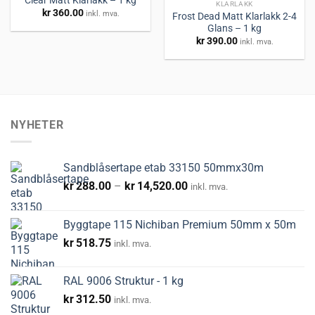
KLARLAKK
kr
360.00
inkl. mva.
Frost Dead Matt Klarlakk 2-4
Legg til
Legg til
Glans – 1 kg
huskeliste
huskeliste
kr
390.00
inkl. mva.
NYHETER
Sandblåsertape etab 33150 50mmx30m
Prisområde:
kr
288.00
–
kr
14,520.00
inkl. mva.
kr288.00
til
Byggtape 115 Nichiban Premium 50mm x 50m
kr14,520.00
kr
518.75
inkl. mva.
RAL 9006 Struktur - 1 kg
kr
312.50
inkl. mva.