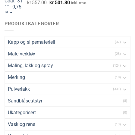
Opprinnelig
Nåværende
kr
557.00
kr
501.30
inkl. mva.
pris
pris
var:
er:
kr557.00.
kr501.30.
PRODUKTKATEGORIER
Kapp og slipemateriell
(37)
Malerverktøy
(23)
Maling, lakk og spray
(124)
Merking
(10)
Pulverlakk
(331)
Sandblåseutstyr
(8)
Ukategorisert
(0)
Vask og rens
(13)