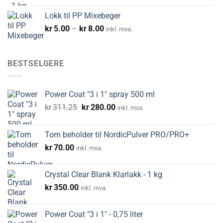
Lokk til PP Mixebeger
Prisområde:
kr
5.00
–
kr
8.00
inkl. mva.
kr5.00
til
kr8.00
BESTSELGERE
Power Coat "3 i 1" spray 500 ml
Opprinnelig
Nåværende
kr
311.25
kr
280.00
inkl. mva.
pris
pris
var:
er:
Tom beholder til NordicPulver PRO/PRO+
kr311.25.
kr280.00.
kr
70.00
inkl. mva.
Crystal Clear Blank Klarlakk - 1 kg
kr
350.00
inkl. mva.
Power Coat "3 i 1" - 0,75 liter