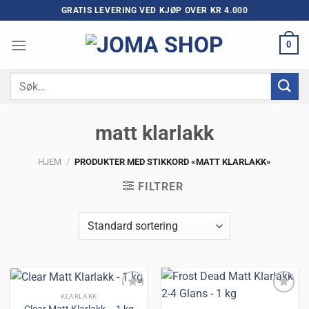
Skip
GRATIS LEVERING VED KJØP OVER KR 4.000
to
content
0
Søk
etter:
matt klarlakk
HJEM
/
PRODUKTER MED STIKKORD «MATT KLARLAKK»
FILTRER
KLARLAKK
Clear Matt Klarlakk – 1 kg