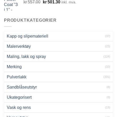
Opprinnelig
Nåværende
kr
557.00
kr
501.30
inkl. mva.
pris
pris
var:
er:
kr557.00.
kr501.30.
PRODUKTKATEGORIER
Kapp og slipemateriell
(37)
Malerverktøy
(23)
Maling, lakk og spray
(124)
Merking
(10)
Pulverlakk
(331)
Sandblåseutstyr
(8)
Ukategorisert
(0)
Vask og rens
(13)