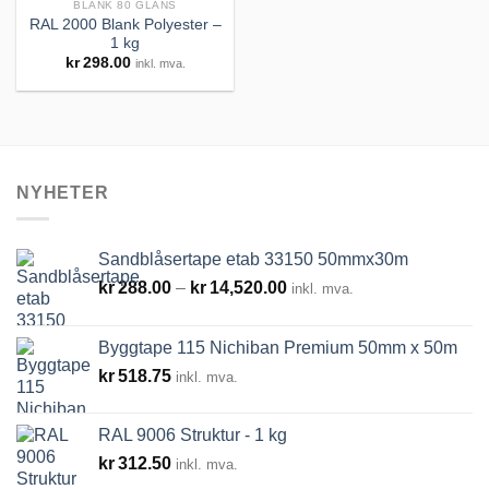
BLANK 80 GLANS
RAL 2000 Blank Polyester –
Legg til
1 kg
huskeliste
kr
298.00
inkl. mva.
NYHETER
Sandblåsertape etab 33150 50mmx30m
Prisområde:
kr
288.00
–
kr
14,520.00
inkl. mva.
kr288.00
til
Byggtape 115 Nichiban Premium 50mm x 50m
kr14,520.00
kr
518.75
inkl. mva.
RAL 9006 Struktur - 1 kg
kr
312.50
inkl. mva.