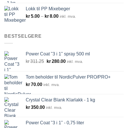
Lokk til PP Mixebeger
Prisområde:
kr
5.00
–
kr
8.00
inkl. mva.
kr5.00
til
kr8.00
BESTSELGERE
Power Coat "3 i 1" spray 500 ml
Opprinnelig
Nåværende
kr
311.25
kr
280.00
inkl. mva.
pris
pris
var:
er:
Tom beholder til NordicPulver PRO/PRO+
kr311.25.
kr280.00.
kr
70.00
inkl. mva.
Crystal Clear Blank Klarlakk - 1 kg
kr
350.00
inkl. mva.
Power Coat "3 i 1" - 0,75 liter