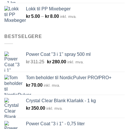
Lokk til PP Mixebeger
Prisområde:
kr
5.00
–
kr
8.00
inkl. mva.
kr5.00
til
kr8.00
BESTSELGERE
Power Coat "3 i 1" spray 500 ml
Opprinnelig
Nåværende
kr
311.25
kr
280.00
inkl. mva.
pris
pris
var:
er:
Tom beholder til NordicPulver PRO/PRO+
kr311.25.
kr280.00.
kr
70.00
inkl. mva.
Crystal Clear Blank Klarlakk - 1 kg
kr
350.00
inkl. mva.
Power Coat "3 i 1" - 0,75 liter