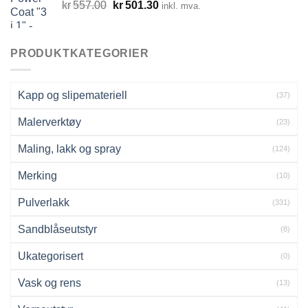
Opprinnelig
Nåværende
kr
557.00
kr
501.30
inkl. mva.
pris
pris
var:
er:
kr557.00.
kr501.30.
PRODUKTKATEGORIER
Kapp og slipemateriell
(37)
Malerverktøy
(23)
Maling, lakk og spray
(124)
Merking
(10)
Pulverlakk
(331)
Sandblåseutstyr
(8)
Ukategorisert
(0)
Vask og rens
(13)