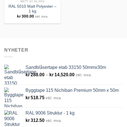
MATT 30 GLANS
RAL 5010 Matt Polyester –
1 kg
Legg til
kr
300.00
inkl. mva.
huskeliste
NYHETER
Sandblåsertape etab 33150 50mmx30m
Prisområde:
kr
288.00
–
kr
14,520.00
inkl. mva.
kr288.00
til
Byggtape 115 Nichiban Premium 50mm x 50m
kr14,520.00
kr
518.75
inkl. mva.
RAL 9006 Struktur - 1 kg
kr
312.50
inkl. mva.