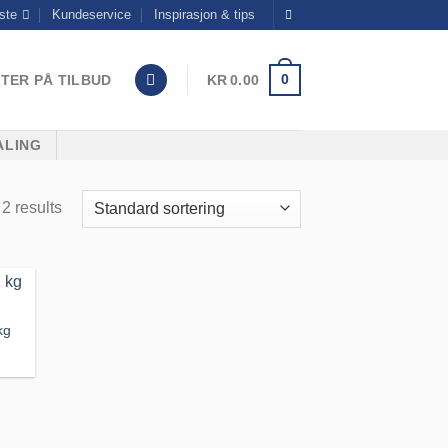
ste
Kundeservice
Inspirasjon & tips
0
TER PÅ TILBUD
KR
0.00
ALING
2 results
kg
til
iste