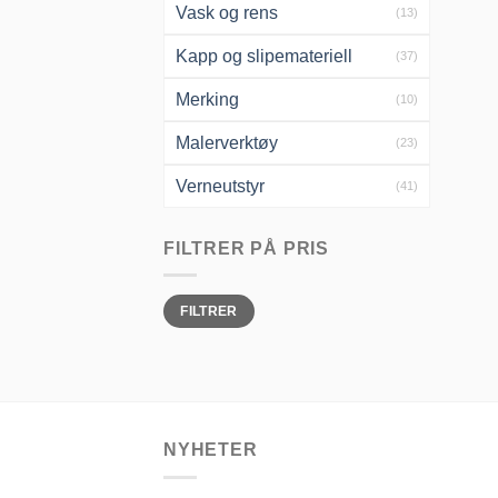
Vask og rens
(13)
Kapp og slipemateriell
(37)
Merking
(10)
Malerverktøy
(23)
Verneutstyr
(41)
FILTRER PÅ PRIS
Min.
Makspris
FILTRER
pris
NYHETER