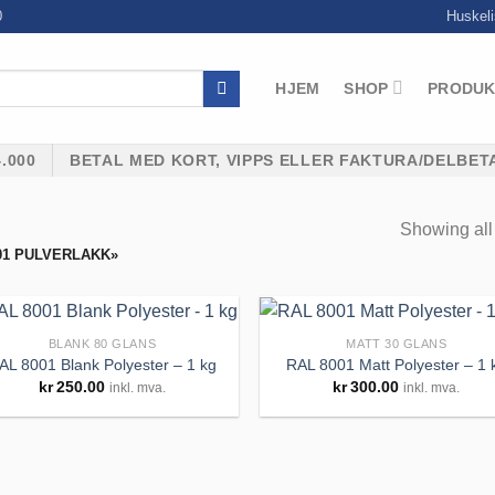
0
Huskeli
HJEM
SHOP
PRODUK
.000
BETAL MED KORT, VIPPS ELLER FAKTURA/DELBET
Showing all 
01 PULVERLAKK»
BLANK 80 GLANS
MATT 30 GLANS
AL 8001 Blank Polyester – 1 kg
RAL 8001 Matt Polyester – 1 
kr
250.00
kr
300.00
inkl. mva.
inkl. mva.
Legg til
Legg 
huskeliste
huskel