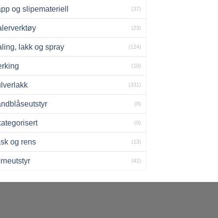
pp og slipemateriell
(37)
lerverktøy
(23)
ling, lakk og spray
(124)
rking
(10)
lverlakk
(331)
ndblåseutstyr
(8)
ategorisert
(0)
sk og rens
(13)
rneutstyr
(41)