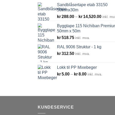
Sandblåsertape etab 33150
50mmx30m
Prisom
kr
288.00
–
kr
14,520.00
inkl. mv
kr288.
Byggtape 115 Nichiban Premiu
til
50mm x 50m
kr14,52
kr
518.75
inkl. mva.
RAL 9006 Struktur - 1 kg
kr
312.50
inkl. mva.
Lokk til PP Mixebeger
Prisområde:
kr
5.00
–
kr
8.00
inkl. mva.
kr5.00
til
kr8.00
KUNDESERVICE