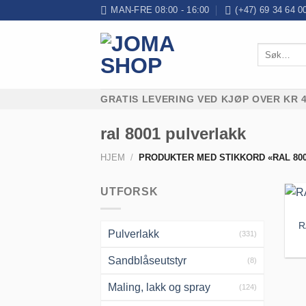
Skip
MAN-FRE 08:00 - 16:00
(+47) 69 34 64 0
to
content
Søk
etter:
GRATIS LEVERING VED KJØP OVER KR 4
ral 8001 pulverlakk
HJEM
/
PRODUKTER MED STIKKORD «RAL 80
UTFORSK
R
Pulverlakk
(331)
Sandblåseutstyr
(8)
Maling, lakk og spray
(124)