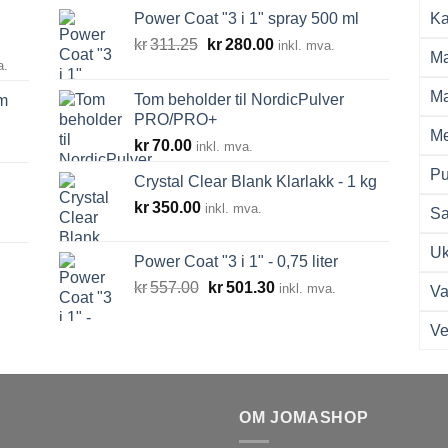
Power Coat "3 i 1" spray 500 ml
Ka
Opprinnelig
Nåværende
kr
311.25
kr
280.00
inkl. mva.
Ma
råde:
pris
pris
a.
00
var:
er:
Ma
Tom beholder til NordicPulver
m
kr311.25.
kr280.00.
PRO/PRO+
0.00
Me
kr
70.00
inkl. mva.
Pu
Crystal Clear Blank Klarlakk - 1 kg
kr
350.00
inkl. mva.
Sa
Uk
Power Coat "3 i 1" - 0,75 liter
Opprinnelig
Nåværende
kr
557.00
kr
501.30
inkl. mva.
Va
pris
pris
var:
er:
Ve
kr557.00.
kr501.30.
OM JOMASHOP