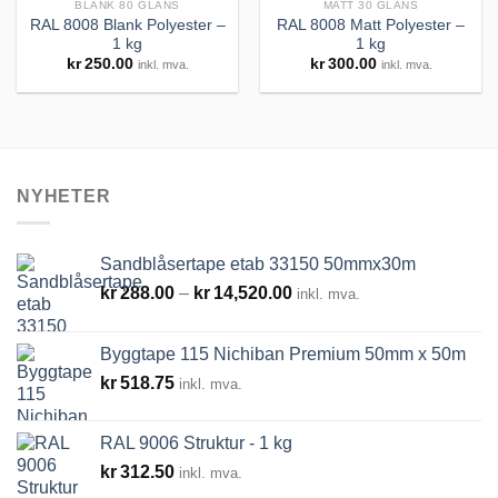
BLANK 80 GLANS
MATT 30 GLANS
RAL 8008 Blank Polyester –
RAL 8008 Matt Polyester –
1 kg
1 kg
Legg til
Legg til
kr
250.00
kr
300.00
inkl. mva.
inkl. mva.
huskeliste
huskeliste
NYHETER
Sandblåsertape etab 33150 50mmx30m
Prisområde:
kr
288.00
–
kr
14,520.00
inkl. mva.
kr288.00
til
Byggtape 115 Nichiban Premium 50mm x 50m
kr14,520.00
kr
518.75
inkl. mva.
RAL 9006 Struktur - 1 kg
kr
312.50
inkl. mva.