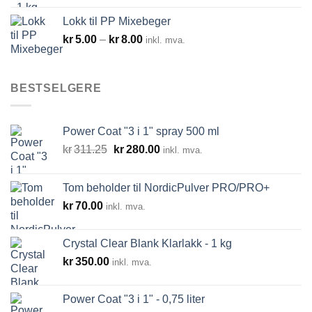
Lokk til PP Mixebeger
Prisområde:
kr
5.00
–
kr
8.00
inkl. mva.
kr5.00
til
kr8.00
BESTSELGERE
Power Coat "3 i 1" spray 500 ml
Opprinnelig
Nåværende
kr
311.25
kr
280.00
inkl. mva.
pris
pris
var:
er:
Tom beholder til NordicPulver PRO/PRO+
kr311.25.
kr280.00.
kr
70.00
inkl. mva.
Crystal Clear Blank Klarlakk - 1 kg
kr
350.00
inkl. mva.
Power Coat "3 i 1" - 0,75 liter