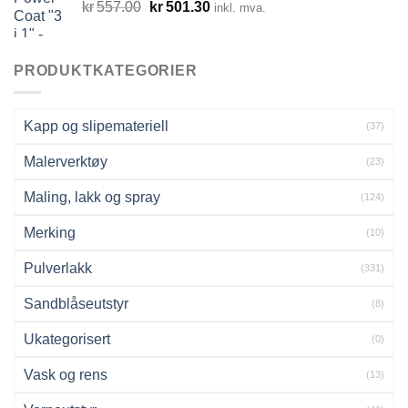
Opprinnelig
Nåværende
kr
557.00
kr
501.30
inkl. mva.
pris
pris
var:
er:
kr557.00.
kr501.30.
PRODUKTKATEGORIER
Kapp og slipemateriell
(37)
Malerverktøy
(23)
Maling, lakk og spray
(124)
Merking
(10)
Pulverlakk
(331)
Sandblåseutstyr
(8)
Ukategorisert
(0)
Vask og rens
(13)