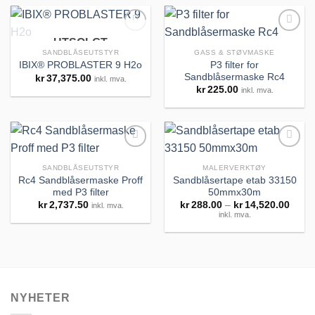
UTSOLGT
SANDBLÅSEUTSTYR
GASS & STØVMASKE
P3 filter for
IBIX® PROBLASTER 9 H2o
Sandblåsermaske Rc4
kr
37,375.00
inkl. mva.
Legg til
Legg til
kr
225.00
inkl. mva.
huskeliste
huskeliste
SANDBLÅSEUTSTYR
MALERVERKTØY
Rc4 Sandblåsermaske Proff
Sandblåsertape etab 33150
med P3 filter
50mmx30m
Legg til
Legg til
Priso
kr
2,737.50
kr
288.00
–
kr
14,520.00
inkl. mva.
huskeliste
huskeliste
kr288
inkl. mva.
til
kr14,
NYHETER