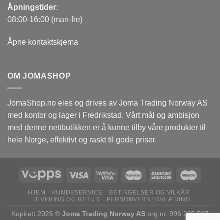
Åpningstider
:
08:00-16:00 (man-fre)
Åpne kontaktskjema
OM JOMASHOP
JomaShop.no eies og drives av Joma Trading Norway AS
med kontor og lager i Fredrikstad. Vårt mål og ambisjon
med denne nettbutikken er å kunne tilby våre produkter til
hele Norge, effektivt og raskt til gode priser.
HJEM
KUNDESERVICE
BETINGELSER OG VILKÅR
LEVERING OG RETUR
PERSONVERNERKLÆRING
Kopirett 2026 ©
Joma Trading Norway AS
org.nr. 996 295 567