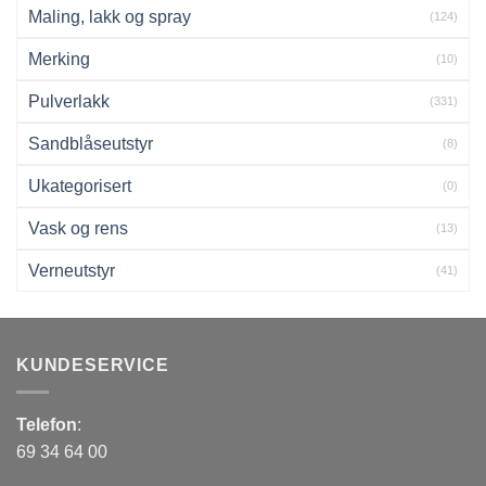
Maling, lakk og spray
(124)
Merking
(10)
Pulverlakk
(331)
Sandblåseutstyr
(8)
Ukategorisert
(0)
Vask og rens
(13)
Verneutstyr
(41)
KUNDESERVICE
Telefon
:
69 34 64 00