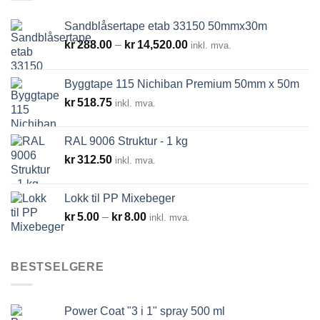
Sandblåsertape etab 33150 50mmx30m
Prisområde:
kr
288.00
–
kr
14,520.00
inkl. mva.
kr288.00
til
Byggtape 115 Nichiban Premium 50mm x 50m
kr14,520.00
kr
518.75
inkl. mva.
RAL 9006 Struktur - 1 kg
kr
312.50
inkl. mva.
Lokk til PP Mixebeger
Prisområde:
kr
5.00
–
kr
8.00
inkl. mva.
kr5.00
til
kr8.00
BESTSELGERE
Power Coat "3 i 1" spray 500 ml