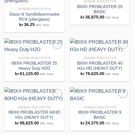
SANDBLÅSEUTSTYR
IBIX® PROBLASTER 25
SANDBLÅSEUTSTYR
BASIC
Glass til Sandblåsermaske
Legg til
Legg til
kr
36,875.00
inkl. mva.
huskeliste
huskeliste
RC4 (ytterglass)
kr
36.25
inkl. mva.
SANDBLÅSEUTSTYR
SANDBLÅSEUTSTYR
IBIX® PROBLASTER 25
IBIX® PROBLASTER 40
Heavy Duty H2O
H2o HD (HEAVY DUTY)
Legg til
Legg til
kr
61,125.00
kr
78,625.00
inkl. mva.
inkl. mva.
huskeliste
huskeliste
SANDBLÅSEUTSTYR
SANDBLÅSEUTSTYR
IBIX® PROBLASTER 60HD
IBIX® PROBLASTER 9
H2o (HEAVY DUTY)
BASIC
Legg til
Legg til
kr
98,625.00
kr
24,375.00
inkl. mva.
inkl. mva.
huskeliste
huskeliste