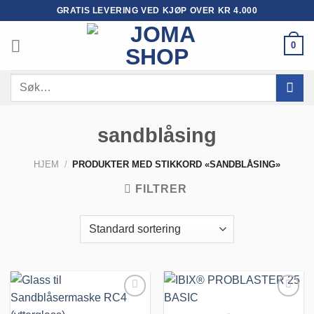
Skip
GRATIS LEVERING VED KJØP OVER KR 4.000
to
content
0
Søk
etter:
sandblåsing
HJEM
/
PRODUKTER MED STIKKORD «SANDBLÅSING»
FILTRER