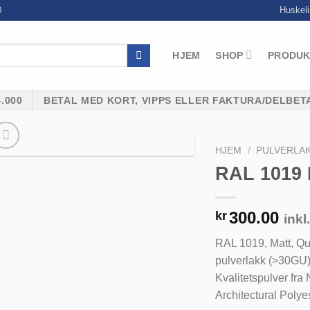
0
Huskeli
HJEM
SHOP
PRODUK
.000
BETAL MED KORT, VIPPS ELLER FAKTURA/DELBET
HJEM
/
PULVERLA
RAL 1019 M
300.00
kr
inkl
Legg til
RAL 1019, Matt, Qu
huskeliste
pulverlakk (>30GU)
Kvalitetspulver f
Architectural Polye