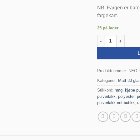
NB! Fargen er bare
fargekart.
25 på lager
RAL 1019 Matt Polyes
Produktnummer:
NEO-
Kategorier:
Matt 30 gla
Stikkord:
hmg
,
kjøpe pu
pulverlakk
,
polyester
,
p
pulverlakk nettbutikk
,
r