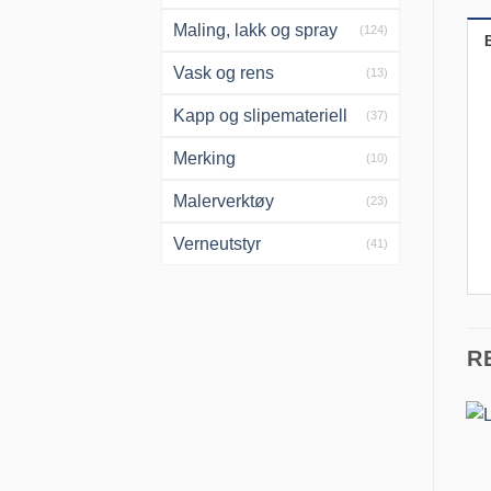
Maling, lakk og spray
(124)
Vask og rens
(13)
Kapp og slipemateriell
(37)
Merking
(10)
Malerverktøy
(23)
Verneutstyr
(41)
R