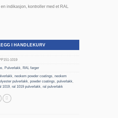
 en indikasjon, kontroller med et RAL
ter - 1 kg antall
LEGG I HANDLEKURV
PP151-1019
ns
,
Pulverlakk
,
RAL farger
lverlakk
,
neokem powder coatings
,
neokem
olyester pulverlakk
,
powder coatings
,
pulverlakk
,
al 1019
,
ral 1019 pulverlakk
,
ral pulverlakk