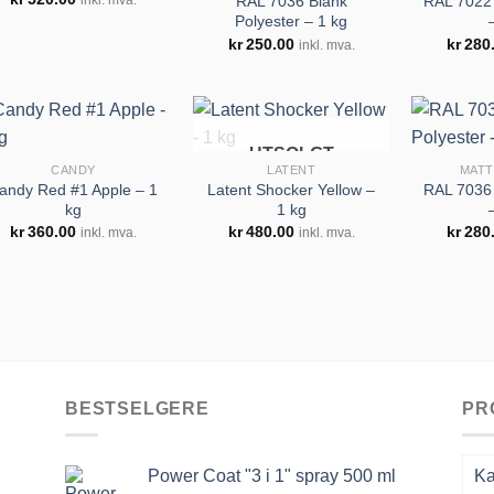
RAL 7036 Blank
RAL 7022 
Polyester – 1 kg
Legg til
Legg til
kr
250.00
kr
280
inkl. mva.
huskeliste
huskeliste
UTSOLGT
CANDY
LATENT
MATT
andy Red #1 Apple – 1
Latent Shocker Yellow –
RAL 7036 
kg
1 kg
Legg til
Legg til
kr
360.00
kr
480.00
kr
280
inkl. mva.
inkl. mva.
huskeliste
huskeliste
BESTSELGERE
PR
Power Coat "3 i 1" spray 500 ml
Ka