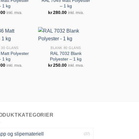
Matt Polyester
RAL 7045 Matt Polyester
– 1 kg
– 1 kg
Legg til
Legg til
.00
kr
280.00
inkl. mva.
inkl. mva.
huskeliste
huskeliste
 30 GLANS
BLANK 80 GLANS
Matt Polyester
RAL 7032 Blank
– 1 kg
Polyester – 1 kg
Legg til
Legg til
.00
kr
250.00
inkl. mva.
inkl. mva.
huskeliste
huskeliste
ODUKTKATEGORIER
pp og slipemateriell
(37)