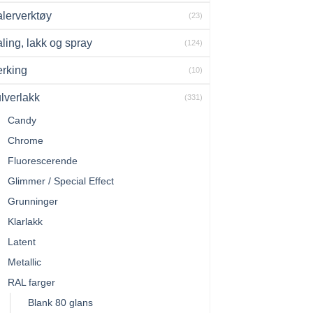
lerverktøy
(23)
ling, lakk og spray
(124)
rking
(10)
lverlakk
(331)
Candy
Chrome
Fluorescerende
Glimmer / Special Effect
Grunninger
Klarlakk
Latent
Metallic
RAL farger
Blank 80 glans