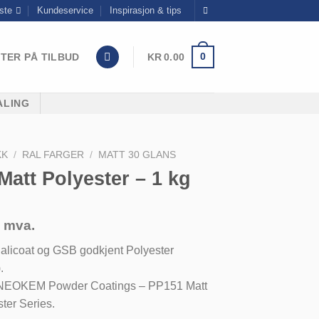
ste
Kundeservice
Inspirasjon & tips
0
TER PÅ TILBUD
KR
0.00
ALING
KK
/
RAL FARGER
/
MATT 30 GLANS
att Polyester – 1 kg
. mva.
alicoat og GSB godkjent Polyester
.
ra NEOKEM Powder Coatings – PP151 Matt
ster Series.