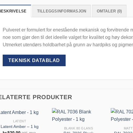
BESKRIVELSE
TILLEGGSINFORMASJON
OMTALER (0)
Pulveret er formulert for enestående mekanisk og forvitrende m
noe som gjør den til det ideelle valget for kvalitet og høy dekora
Utmerket utendørs holdbarhet på grunn av hardpiks og pigment
TEKNISK DATABLAD
ELATERTE PRODUKTER
LATENT
Latent Amber – 1 kg
BLANK 80 GLANS
MATT
kr
520.00
inkl. mva.