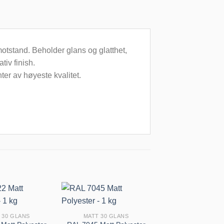
otstand. Beholder glans og glatthet,
tiv finish.
er av høyeste kvalitet.
 30 GLANS
MATT 30 GLANS