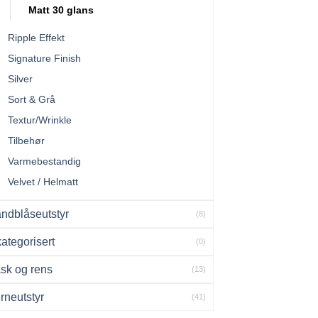
Matt 30 glans
Ripple Effekt
Signature Finish
Silver
Sort & Grå
Textur/Wrinkle
Tilbehør
Varmebestandig
Velvet / Helmatt
ndblåseutstyr
(8)
ategorisert
(0)
sk og rens
(13)
rneutstyr
(41)