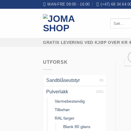
Skip
MAN-FRE 08:00 - 16:00
(+47) 69 34 64 0
to
content
Søk
etter:
GRATIS LEVERING VED KJØP OVER KR 4
UTFORSK
Sandblåseutstyr
(8)
Pulverlakk
(331)
Varmebestandig
Tilbehør
RAL farger
Blank 80 glans