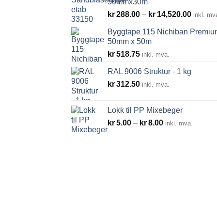
50mmx30m
Prisom
kr
288.00
–
kr
14,520.00
inkl. mv
kr288.
Byggtape 115 Nichiban Premiu
til
50mm x 50m
kr14,52
kr
518.75
inkl. mva.
RAL 9006 Struktur - 1 kg
kr
312.50
inkl. mva.
Lokk til PP Mixebeger
Prisområde:
kr
5.00
–
kr
8.00
inkl. mva.
kr5.00
til
kr8.00