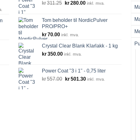
Opprinnelig
Nåværende
kr
311.25
kr
280.00
inkl. mva.
Ma
råde:
pris
pris
a.
00
var:
er:
Ma
Tom beholder til NordicPulver
m
kr311.25.
kr280.00.
PRO/PRO+
0.00
Me
kr
70.00
inkl. mva.
Pu
Crystal Clear Blank Klarlakk - 1 kg
kr
350.00
inkl. mva.
Power Coat "3 i 1" - 0,75 liter
Opprinnelig
Nåværende
kr
557.00
kr
501.30
inkl. mva.
pris
pris
var:
er:
kr557.00.
kr501.30.