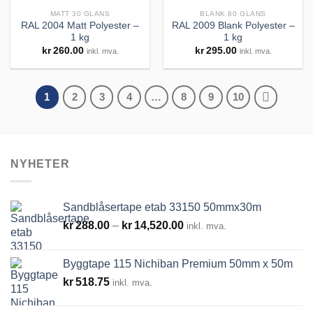
MATT 30 GLANS
BLANK 80 GLANS
RAL 2004 Matt Polyester –
RAL 2009 Blank Polyester –
1 kg
1 kg
Legg til
Legg til
kr
260.00
kr
295.00
inkl. mva.
inkl. mva.
huskeliste
huskeliste
1
2
3
4
…
8
9
10
NYHETER
Sandblåsertape etab 33150 50mmx30m
Prisområde:
kr
288.00
–
kr
14,520.00
inkl. mva.
kr288.00
til
Byggtape 115 Nichiban Premium 50mm x 50m
kr14,520.00
kr
518.75
inkl. mva.