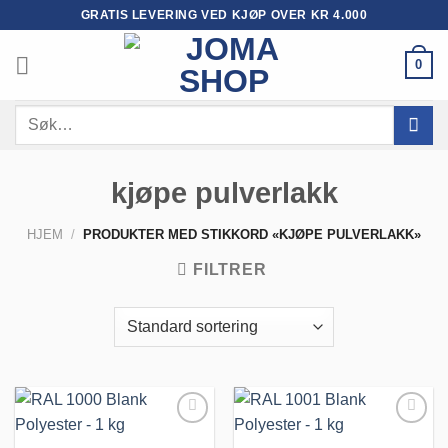
Skip
GRATIS LEVERING VED KJØP OVER KR 4.000
to
content
0
Søk
etter:
kjøpe pulverlakk
HJEM
/
PRODUKTER MED STIKKORD «KJØPE PULVERLAKK»
FILTRER