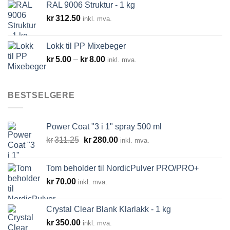
RAL 9006 Struktur - 1 kg
kr
312.50
inkl. mva.
Lokk til PP Mixebeger
Prisområde:
kr
5.00
–
kr
8.00
inkl. mva.
kr5.00
til
kr8.00
BESTSELGERE
Power Coat "3 i 1" spray 500 ml
Opprinnelig
Nåværende
kr
311.25
kr
280.00
inkl. mva.
pris
pris
var:
er:
Tom beholder til NordicPulver PRO/PRO+
kr311.25.
kr280.00.
kr
70.00
inkl. mva.
Crystal Clear Blank Klarlakk - 1 kg
kr
350.00
inkl. mva.