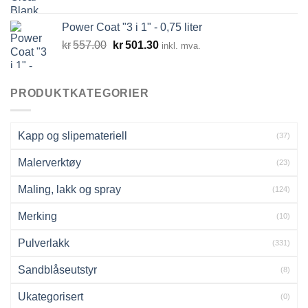
Power Coat "3 i 1" - 0,75 liter
Opprinnelig
Nåværende
kr
557.00
kr
501.30
inkl. mva.
pris
pris
var:
er:
kr557.00.
kr501.30.
PRODUKTKATEGORIER
Kapp og slipemateriell
(37)
Malerverktøy
(23)
Maling, lakk og spray
(124)
Merking
(10)
Pulverlakk
(331)
Sandblåseutstyr
(8)
Ukategorisert
(0)