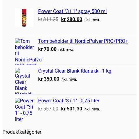
Power Coat "3 i 1" spray 500 ml
Opprinnelig
Nåværende
kr
311.25
kr
280.00
inkl. mva.
pris
pris
var:
er:
kr311.25.
kr280.00.
Tom beholder til NordicPulver PRO/PRO+
kr
70.00
inkl. mva.
Crystal Clear Blank Klarlakk - 1 kg
kr
350.00
inkl. mva.
Power Coat "3 i 1" - 0,75 liter
Opprinnelig
Nåværende
kr
557.00
kr
501.30
inkl. mva.
pris
pris
var:
er:
kr557.00.
kr501.30.
Produktkategorier