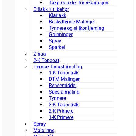
Takprodukter for reparasjon
Billakk + tilbehør
Klarlakk
Beskyttende Malinger
Tynnere og silikonfjerning
Grunninger
Spray
Sparkel
Zinga
2-K Topcoat
Hempel Industrimaling
1-K Toppstrøk
DTM Malinger
Rensemiddel
Spesialmaling
Tynnere
2-K Toppstrøk
2-K Primere
1-K Primere
Spray
Male inne