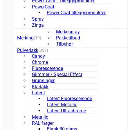
Power Coat - Tilleggsprodukter
PowerCoat
Power Coat tilleggsprodukter
Spray
Zinga
Merkespray
Merking
Pakketilbud
(10)
Tilbehør
Pulverlakk
(331)
Candy
Chrome
Fluorescerende
Glimmer / Special Effect
Grunninger
Klarlakk
Latent
Latent Fluorescerende
Latent Metallic
Latent Ultrachrome
Metallic
RAL farger
Blank 80 glans