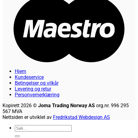
Hjem
Kundeservice
Betingelser og vilkår
Levering og retur
Personvernerklæring
Kopirett 2026 ©
Joma Trading Norway AS
org.nr. 996 295
567 MVA
Nettsiden er utviklet av
Fredrikstad Webdesign AS
Søk
etter: