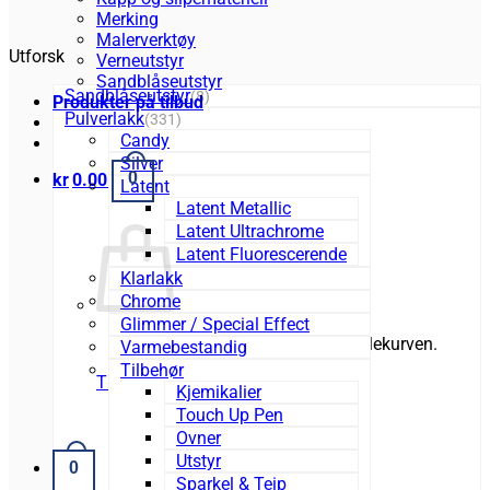
Merking
Malerverktøy
Utforsk
Verneutstyr
Sandblåseutstyr
Sandblåseutstyr
(8)
Produkter på tilbud
Pulverlakk
(331)
Candy
Silver
0
kr
0.00
Latent
Latent Metallic
Latent Ultrachrome
Latent Fluorescerende
Klarlakk
Chrome
Glimmer / Special Effect
Du har ingen produkter i handlekurven.
Varmebestandig
Tilbehør
Tilbake til butikken
Kjemikalier
Touch Up Pen
Ovner
Utstyr
0
Sparkel & Teip