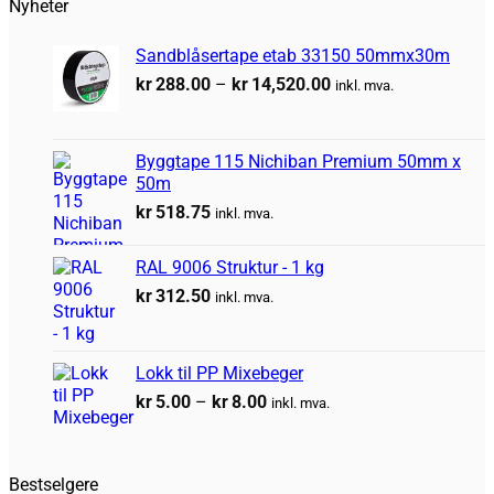
Nyheter
Sandblåsertape etab 33150 50mmx30m
Prisområde:
kr
288.00
–
kr
14,520.00
inkl. mva.
kr288.00
til
kr14,520.00
Byggtape 115 Nichiban Premium 50mm x
50m
kr
518.75
inkl. mva.
RAL 9006 Struktur - 1 kg
kr
312.50
inkl. mva.
Lokk til PP Mixebeger
Prisområde:
kr
5.00
–
kr
8.00
inkl. mva.
kr5.00
til
kr8.00
Bestselgere