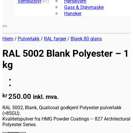
Verneutstyr
Hørselvern
(41)
Gass & Støvmaske
Hansker
Legg til huskeliste
Hjem
/
Pulverlakk
/
RAL farger
/
Blank 80 glans
RAL 5002 Blank Polyester – 1
kg
kr
250.00
inkl. mva.
RAL 5002, Blank, Qualicoat godkjent Polyester pulverlakk
(>85GU).
Kvalitetspulver fra HMG Powder Coatings – 827 Architectural
Polyester Series.