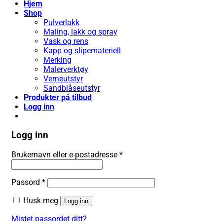
Hjem
Shop
Pulverlakk
Maling, lakk og spray
Vask og rens
Kapp og slipemateriell
Merking
Malerverktøy
Verneutstyr
Sandblåseutstyr
Produkter på tilbud
Logg inn
Logg inn
Påkrevd
Brukernavn eller e-postadresse
*
Påkrevd
Passord
*
Husk meg
Logg inn
Mistet passordet ditt?