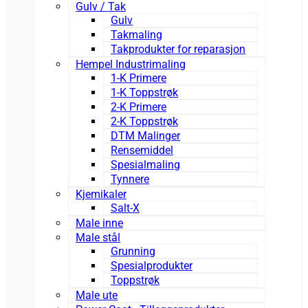
Gulv / Tak
Gulv
Takmaling
Takprodukter for reparasjon
Hempel Industrimaling
1-K Primere
1-K Toppstrøk
2-K Primere
2-K Toppstrøk
DTM Malinger
Rensemiddel
Spesialmaling
Tynnere
Kjemikaler
Salt-X
Male inne
Male stål
Grunning
Spesialprodukter
Toppstrøk
Male ute