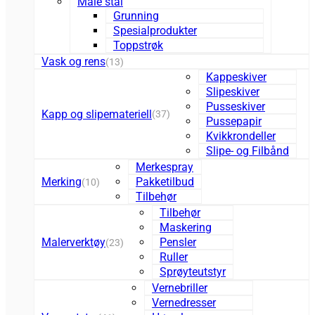
Male stål
Grunning
Spesialprodukter
Toppstrøk
Vask og rens
(13)
Kappeskiver
Slipeskiver
Pusseskiver
Kapp og slipemateriell
(37)
Pussepapir
Kvikkrondeller
Slipe- og Filbånd
Merkespray
Merking
Pakketilbud
(10)
Tilbehør
Tilbehør
Maskering
Malerverktøy
Pensler
(23)
Ruller
Sprøyteutstyr
Vernebriller
Vernedresser