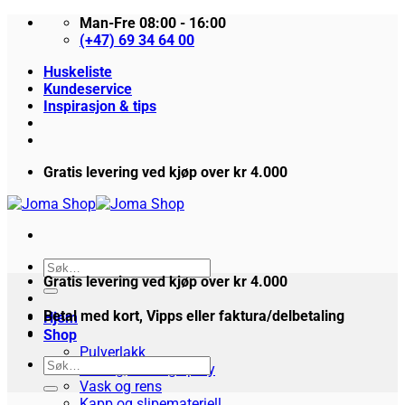
Skip
Man-Fre 08:00 - 16:00
to
(+47) 69 34 64 00
content
Huskeliste
Kundeservice
Inspirasjon & tips
Gratis levering ved kjøp over kr 4.000
Søk
Gratis levering ved kjøp over kr 4.000
etter:
Betal med kort, Vipps eller faktura/delbetaling
Hjem
Shop
Pulverlakk
Søk
Maling, lakk og spray
etter:
Vask og rens
Kapp og slipemateriell