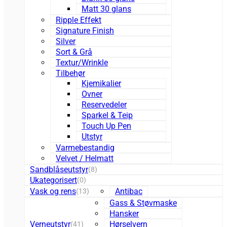
Matt 30 glans
Ripple Effekt
Signature Finish
Silver
Sort & Grå
Textur/Wrinkle
Tilbehør
Kjemikalier
Ovner
Reservedeler
Sparkel & Teip
Touch Up Pen
Utstyr
Varmebestandig
Velvet / Helmatt
Sandblåseutstyr
(8)
Ukategorisert
(0)
Vask og rens
Antibac
(13)
Gass & Støvmaske
Hansker
Verneutstyr
Hørselvern
(41)