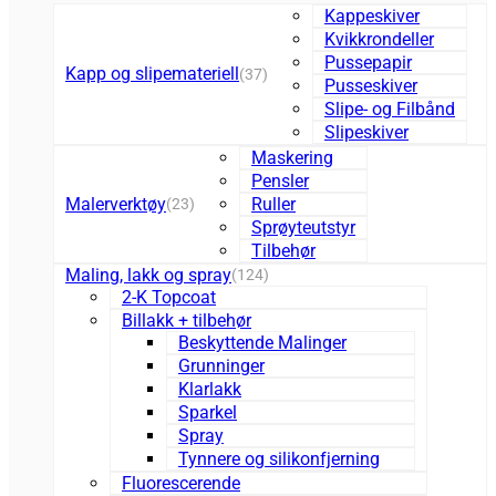
Kappeskiver
Kvikkrondeller
Pussepapir
Kapp og slipemateriell
(37)
Pusseskiver
Slipe- og Filbånd
Slipeskiver
Maskering
Pensler
Malerverktøy
Ruller
(23)
Sprøyteutstyr
Tilbehør
Maling, lakk og spray
(124)
2-K Topcoat
Billakk + tilbehør
Beskyttende Malinger
Grunninger
Klarlakk
Sparkel
Spray
Tynnere og silikonfjerning
Fluorescerende