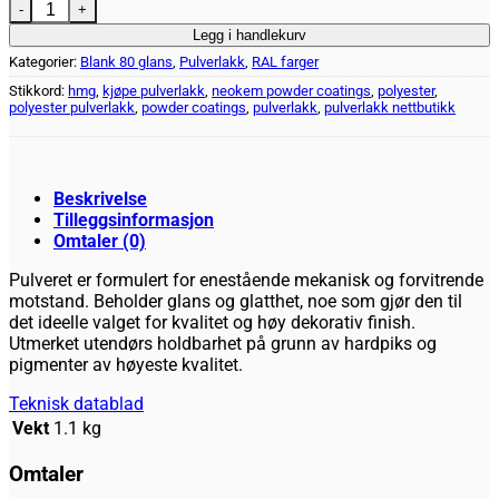
RAL 5002 Blank Polyester - 1 kg antall
Legg i handlekurv
Kategorier:
Blank 80 glans
,
Pulverlakk
,
RAL farger
Stikkord:
hmg
,
kjøpe pulverlakk
,
neokem powder coatings
,
polyester
,
polyester pulverlakk
,
powder coatings
,
pulverlakk
,
pulverlakk nettbutikk
Beskrivelse
Tilleggsinformasjon
Omtaler (0)
Pulveret er formulert for enestående mekanisk og forvitrende
motstand. Beholder glans og glatthet, noe som gjør den til
det ideelle valget for kvalitet og høy dekorativ finish.
Utmerket utendørs holdbarhet på grunn av hardpiks og
pigmenter av høyeste kvalitet.
Teknisk datablad
Vekt
1.1 kg
Omtaler