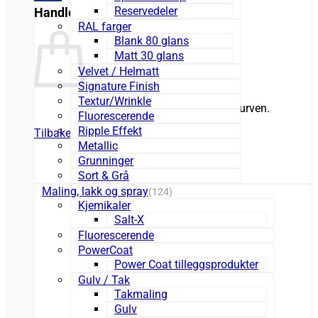
Reservedeler
Handlekurv
RAL farger
Blank 80 glans
Matt 30 glans
Velvet / Helmatt
Signature Finish
Textur/Wrinkle
Du har ingen produkter i handlekurven.
Fluorescerende
Ripple Effekt
Tilbake til butikken
Metallic
Grunninger
Sort & Grå
Maling, lakk og spray
(124)
Kjemikaler
Salt-X
Fluorescerende
PowerCoat
Power Coat tilleggsprodukter
Gulv / Tak
Takmaling
Gulv