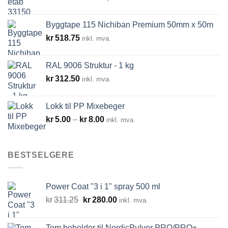
kr288.00
til
Byggtape 115 Nichiban Premium 50mm x 50m
kr14,520.00
kr
518.75
inkl. mva.
RAL 9006 Struktur - 1 kg
kr
312.50
inkl. mva.
Lokk til PP Mixebeger
Prisområde:
kr
5.00
–
kr
8.00
inkl. mva.
kr5.00
til
kr8.00
BESTSELGERE
Power Coat "3 i 1" spray 500 ml
Opprinnelig
Nåværende
kr
311.25
kr
280.00
inkl. mva.
pris
pris
var:
er:
Tom beholder til NordicPulver PRO/PRO+