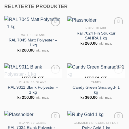
RELATERTE PRODUKTER
PULVERLAKK
Ral 7024 Fin Struktur
MATT 30 GLANS
SAHRA 1 kg
RAL 7045 Matt Polyester –
kr
260.00
inkl. mva.
1 kg
Legg til
Legg til
kr
280.00
inkl. mva.
huskeliste
huskeliste
UTSOLGT
UTSOLGT
BLANK 80 GLANS
CANDY
RAL 9011 Blank Polyester –
Candy Green Smaragd- 1
1 kg
kg
Legg til
Legg til
kr
250.00
kr
360.00
inkl. mva.
inkl. mva.
huskeliste
huskeliste
BLANK 80 GLANS
GLIMMER / SPECIAL EFFECT
RAL 7034 Blank Polyester –
Ruby Gold 1 kg