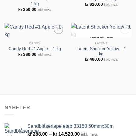
1 kg
kr
620.00
inkl. mva.
kr
250.00
inkl. mva.
Legg til
Legg til
huskeliste
huskeliste
UTSOLGT
CANDY
LATENT
Latent Shocker Yellow – 1
Candy Red #1 Apple – 1 kg
kg
kr
360.00
inkl. mva.
Legg til
Legg til
kr
480.00
inkl. mva.
huskeliste
huskeliste
NYHETER
Sandblåsertape etab 33150 50mmx30m
Prisområde:
kr
288.00
–
kr
14,520.00
inkl. mva.