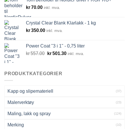
kr311.25.
kr280.00.
kr
70.00
inkl. mva.
Crystal Clear Blank Klarlakk - 1 kg
kr
350.00
inkl. mva.
Power Coat "3 i 1" - 0,75 liter
Opprinnelig
Nåværende
kr
557.00
kr
501.30
inkl. mva.
pris
pris
var:
er:
kr557.00.
kr501.30.
PRODUKTKATEGORIER
Kapp og slipemateriell
(37)
Malerverktøy
(23)
Maling, lakk og spray
(124)
Merking
(10)