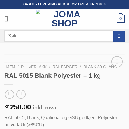
Skip
GRATIS LEVERING VED KJØP OVER KR 4.000
to
content
0
Søk
etter:
HJEM
/
PULVERLAKK
/
RAL FARGER
/
BLANK 80 GLANS
RAL 5015 Blank Polyester – 1 kg
Legg til
huskeliste
250.00
kr
inkl. mva.
RAL 5015, Blank, Qualicoat og GSB godkjent Polyester
pulverlakk (>85GU).