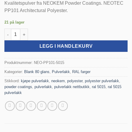
Kvalitetspulver fra NEOKEM Powder Coatings. NEOTEC
PP101 Architectural Polyester.
21 på lager
RAL 5015 Blank Polyester - 1 kg antall
LEGG I HANDLEKURV
Produktnummer:
NEO-PP101-5015
Kategorier:
Blank 80 glans
,
Pulverlakk
,
RAL farger
Stikkord:
kjøpe pulverlakk
,
neokem
,
polyester
,
polyester pulverlakk
,
powder coatings
,
pulverlakk
,
pulverlakk nettbutikk
,
ral 5015
,
ral 5015
pulverlakk