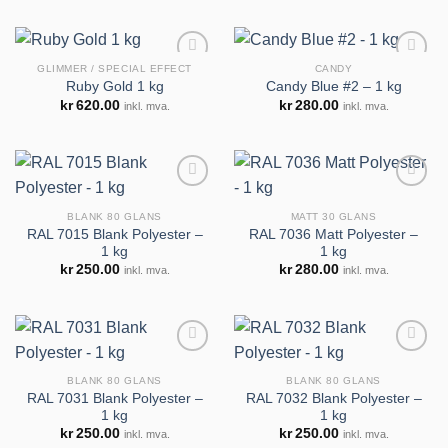
GLIMMER / SPECIAL EFFECT
CANDY
Ruby Gold 1 kg
Candy Blue #2 – 1 kg
kr
620.00
kr
280.00
inkl. mva.
inkl. mva.
Legg til
Legg til
huskeliste
huskeliste
BLANK 80 GLANS
MATT 30 GLANS
RAL 7015 Blank Polyester –
RAL 7036 Matt Polyester –
1 kg
1 kg
Legg til
Legg til
kr
250.00
kr
280.00
inkl. mva.
inkl. mva.
huskeliste
huskeliste
BLANK 80 GLANS
BLANK 80 GLANS
RAL 7031 Blank Polyester –
RAL 7032 Blank Polyester –
1 kg
1 kg
Legg til
Legg til
kr
250.00
kr
250.00
inkl. mva.
inkl. mva.
huskeliste
huskeliste