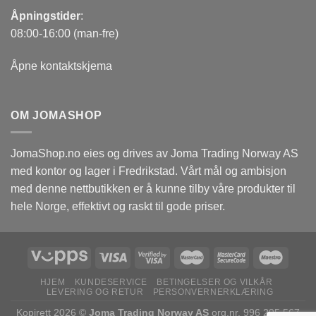
Åpningstider
:
08:00-16:00 (man-fre)
Åpne kontaktskjema
OM JOMASHOP
JomaShop.no eies og drives av Joma Trading Norway AS
med kontor og lager i Fredrikstad. Vårt mål og ambisjon
med denne nettbutikken er å kunne tilby våre produkter til
hele Norge, effektivt og raskt til gode priser.
HJEM
KUNDESERVICE
BETINGELSER OG VILKÅR
LEVERING OG RETUR
PERSONVERNERKLÆRING
Kopirett 2026 ©
Joma Trading Norway AS
org.nr. 996 295 567