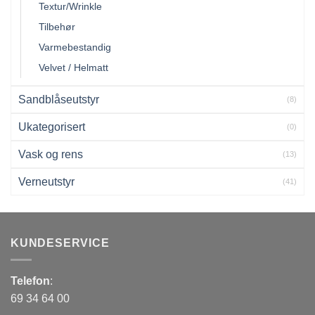
Textur/Wrinkle
Tilbehør
Varmebestandig
Velvet / Helmatt
Sandblåseutstyr
(8)
Ukategorisert
(0)
Vask og rens
(13)
Verneutstyr
(41)
KUNDESERVICE
Telefon
:
69 34 64 00