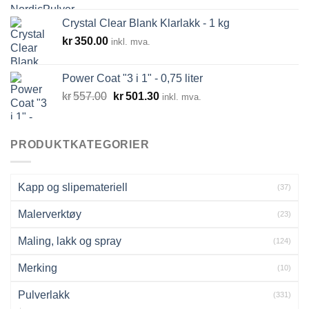
Crystal Clear Blank Klarlakk - 1 kg
kr
350.00
inkl. mva.
Power Coat "3 i 1" - 0,75 liter
Opprinnelig
Nåværende
kr
557.00
kr
501.30
inkl. mva.
pris
pris
var:
er:
kr557.00.
kr501.30.
PRODUKTKATEGORIER
Kapp og slipemateriell
(37)
Malerverktøy
(23)
Maling, lakk og spray
(124)
Merking
(10)
Pulverlakk
(331)