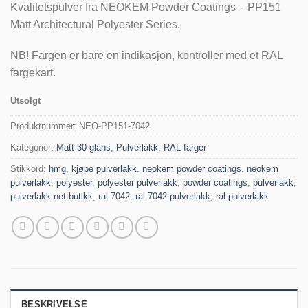
Kvalitetspulver fra NEOKEM Powder Coatings – PP151
Matt Architectural Polyester Series.
NB! Fargen er bare en indikasjon, kontroller med et RAL
fargekart.
Utsolgt
Produktnummer:
NEO-PP151-7042
Kategorier:
Matt 30 glans
,
Pulverlakk
,
RAL farger
Stikkord:
hmg
,
kjøpe pulverlakk
,
neokem powder coatings
,
neokem
pulverlakk
,
polyester
,
polyester pulverlakk
,
powder coatings
,
pulverlakk
,
pulverlakk nettbutikk
,
ral 7042
,
ral 7042 pulverlakk
,
ral pulverlakk
BESKRIVELSE