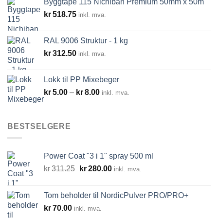
Byggtape 115 Nichiban Premium 50mm x 50m
kr14,520.00
kr
518.75
inkl. mva.
RAL 9006 Struktur - 1 kg
kr
312.50
inkl. mva.
Lokk til PP Mixebeger
Prisområde:
kr
5.00
–
kr
8.00
inkl. mva.
kr5.00
til
kr8.00
BESTSELGERE
Power Coat "3 i 1" spray 500 ml
Opprinnelig
Nåværende
kr
311.25
kr
280.00
inkl. mva.
pris
pris
var:
er:
Tom beholder til NordicPulver PRO/PRO+
kr311.25.
kr280.00.
kr
70.00
inkl. mva.