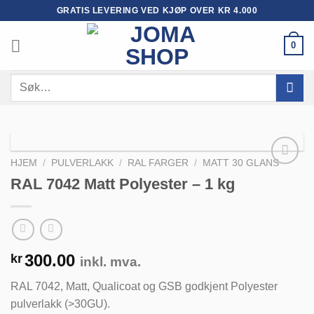
Skip
GRATIS LEVERING VED KJØP OVER KR 4.000
to
content
0
Søk
etter:
HJEM
/
PULVERLAKK
/
RAL FARGER
/
MATT 30 GLANS
RAL 7042 Matt Polyester – 1 kg
Legg til
huskeliste
300.00
kr
inkl. mva.
RAL 7042, Matt, Qualicoat og GSB godkjent Polyester
pulverlakk (>30GU).