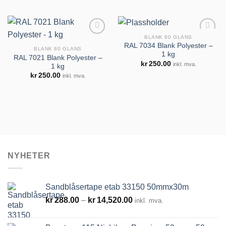
BLANK 80 GLANS
RAL 7034 Blank Polyester –
BLANK 80 GLANS
1 kg
RAL 7021 Blank Polyester –
kr
250.00
inkl. mva.
1 kg
Legg til
Legg til
kr
250.00
inkl. mva.
huskeliste
huskeliste
NYHETER
Sandblåsertape etab 33150 50mmx30m
Prisområde:
kr
288.00
–
kr
14,520.00
inkl. mva.
kr288.00
til