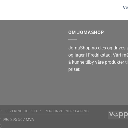
Ve
OM JOMASHOP
JomaShop.no eies og drives
og lager i Fredrikstad. Vårt 
å kunne tilby våre produkter ti
priser.
R
LEVERING OG RETUR
PERSONVERNERKLÆRING
r. 996 295 567 MVA
S