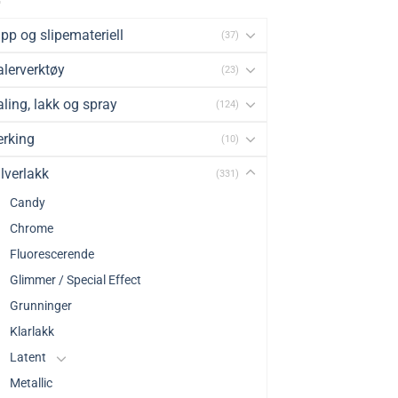
pp og slipemateriell
(37)
lerverktøy
(23)
ling, lakk og spray
(124)
rking
(10)
lverlakk
(331)
Candy
Chrome
Fluorescerende
Glimmer / Special Effect
Grunninger
Klarlakk
Latent
Metallic