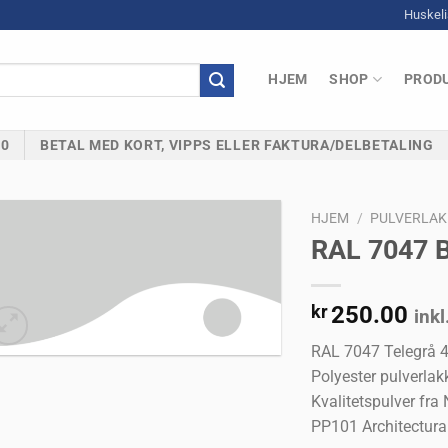
0
Huskeli
HJEM
SHOP
PRODU
00
BETAL MED KORT, VIPPS ELLER FAKTURA/DELBETALING
HJEM
/
PULVERLAK
RAL 7047 B
Legg til
kr
250.00
ink
huskeliste
RAL 7047 Telegrå 4
Polyester pulverlak
Kvalitetspulver f
PP101 Architectural