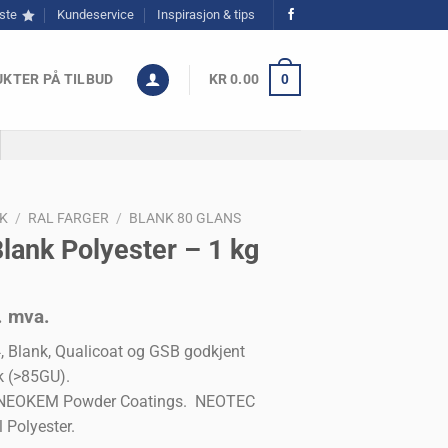
ste
Kundeservice
Inspirasjon & tips
KTER PÅ TILBUD
KR
0.00
0
K
/
RAL FARGER
/
BLANK 80 GLANS
lank Polyester – 1 kg
l. mva.
, Blank, Qualicoat og GSB godkjent
k (>85GU).
ra NEOKEM Powder Coatings. NEOTEC
 Polyester.