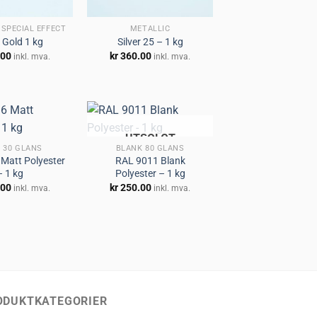
 SPECIAL EFFECT
METALLIC
 Gold 1 kg
Silver 25 – 1 kg
.00
kr
360.00
inkl. mva.
inkl. mva.
UTSOLGT
 30 GLANS
BLANK 80 GLANS
Matt Polyester
RAL 9011 Blank
Legg til
Legg til
– 1 kg
Polyester – 1 kg
huskeliste
huskeliste
.00
kr
250.00
inkl. mva.
inkl. mva.
ODUKTKATEGORIER