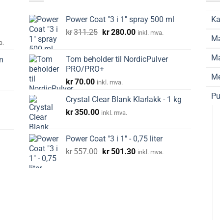
Power Coat "3 i 1" spray 500 ml
Ka
Opprinnelig
Nåværende
kr
311.25
kr
280.00
inkl. mva.
Ma
råde:
pris
pris
a.
00
var:
er:
Ma
Tom beholder til NordicPulver
m
kr311.25.
kr280.00.
PRO/PRO+
20.00
Me
kr
70.00
inkl. mva.
Pu
Crystal Clear Blank Klarlakk - 1 kg
kr
350.00
inkl. mva.
Power Coat "3 i 1" - 0,75 liter
Opprinnelig
Nåværende
kr
557.00
kr
501.30
inkl. mva.
pris
pris
var:
er:
kr557.00.
kr501.30.