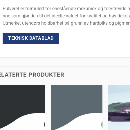
Pulveret er formulert for enestående mekanisk og forvitrende m
noe som gjør den til det ideelle valget for kvalitet og høy dekora
Utmerket utendørs holdbarhet på grunn av hardpiks og pigmente
TEKNISK DATABLAD
ELATERTE PRODUKTER
Legg til
Legg til
huskeliste
huskeliste