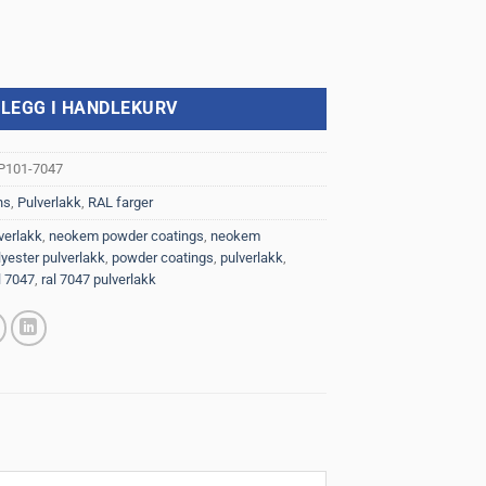
ter - 1 kg antall
LEGG I HANDLEKURV
P101-7047
ns
,
Pulverlakk
,
RAL farger
verlakk
,
neokem powder coatings
,
neokem
lyester pulverlakk
,
powder coatings
,
pulverlakk
,
l 7047
,
ral 7047 pulverlakk