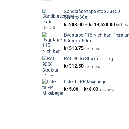
Sandblåsertape etab 33150
50mmx30m
Prisom
kr
288.00
–
kr
14,520.00
inkl. mv
kr288.
Byggtape 115 Nichiban Premiu
til
50mm x 50m
kr14,5
kr
518.75
inkl. mva.
RAL 9006 Struktur - 1 kg
kr
312.50
inkl. mva.
Lokk til PP Mixebeger
Prisområde:
kr
5.00
–
kr
8.00
inkl. mva.
kr5.00
til
kr8.00