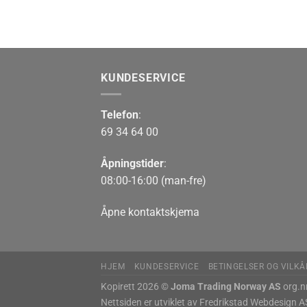
KUNDESERVICE
Telefon
:
69 34 64 00
Åpningstider
:
08:00-16:00 (man-fre)
Åpne kontaktskjema
HJEM
KUNDESERVICE
BETINGELSER OG VILKÅ
Kopirett 2026 ©
Joma Trading Norway AS
org.n
Nettsiden er utviklet av
Fredrikstad Webdesign A