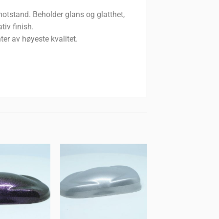
otstand. Beholder glans og glatthet,
tiv finish.
r av høyeste kvalitet.
Legg til
Legg til
huskeliste
huskeliste