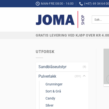
Skip
MAN-FRE 08:00 - 16:00
(+47) 69 34 64 0
to
content
Søk
etter:
GRATIS LEVERING VED KJØP OVER KR 4.0
UTFORSK
Sandblåseutstyr
(8)
Pulverlakk
(331)
Grunninger
Sort & Grå
Candy
Silver