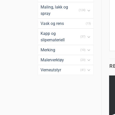
Maling, lakk og
(124)
spray
Vask og rens
(13)
Kapp og
(37)
slipemateriell
Merking
(10)
Malerverktøy
(23)
R
Verneutstyr
(41)