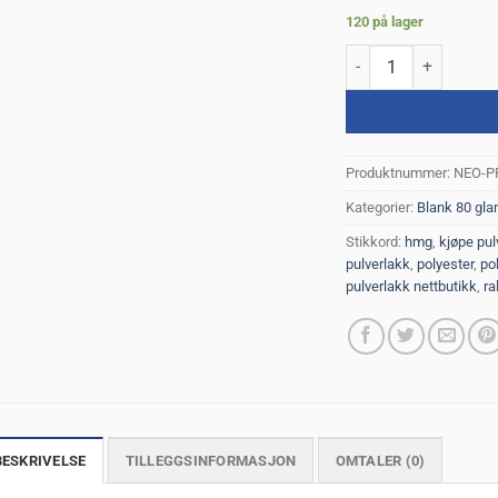
120 på lager
RAL 7047 Blank Polyes
Produktnummer:
NEO-P
Kategorier:
Blank 80 gla
Stikkord:
hmg
,
kjøpe pul
pulverlakk
,
polyester
,
po
pulverlakk nettbutikk
,
ra
BESKRIVELSE
TILLEGGSINFORMASJON
OMTALER (0)