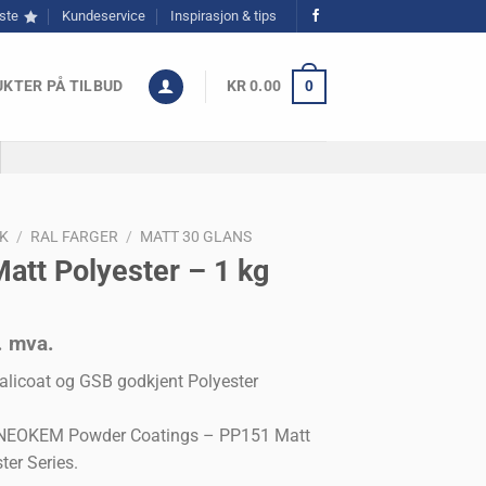
ste
Kundeservice
Inspirasjon & tips
KTER PÅ TILBUD
KR
0.00
0
K
/
RAL FARGER
/
MATT 30 GLANS
att Polyester – 1 kg
l. mva.
alicoat og GSB godkjent Polyester
.
ra NEOKEM Powder Coatings – PP151 Matt
ter Series.