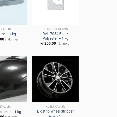
Legg til
Legg til
huskeliste
huskeliste
ETALLIC
BLANK 80 GLANS
RAL 7034 Blank
r 25 – 1 kg
Polyester – 1 kg
.00
inkl. mva.
kr
250.00
inkl. mva.
Legg til
Legg til
huskeliste
huskeliste
ETALLIC
KJEMIKALIER
Biostrip Wheel Stripper
racite – 1 kg
WS2 25L
.00