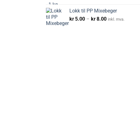
Lokk til PP Mixebeger
Prisområde:
kr
5.00
–
kr
8.00
inkl. mva.
kr5.00
til
kr8.00