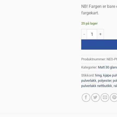
NB! Fargen er bare 
fargekart.
25 på lager
RAL 8028 Matt Polyest
Produktnummer:
NEO-P
Kategorier:
Matt 30 glan
Stikkord:
hmg
,
kjøpe pul
pulverlakk
,
polyester
,
po
pulverlakk nettbutikk
,
ra