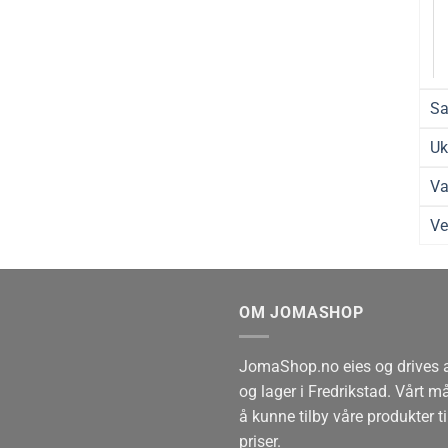
Sa
Uk
Va
Ve
OM JOMASHOP
JomaShop.no eies og drives
og lager i Fredrikstad. Vårt 
å kunne tilby våre produkter ti
priser.