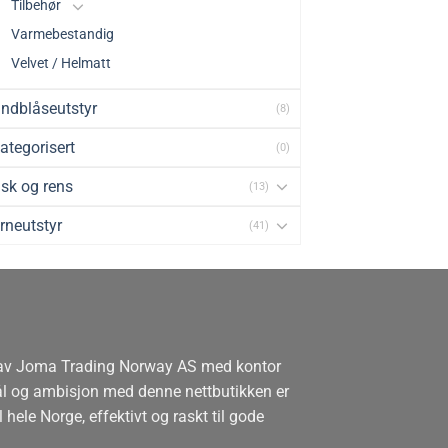
Tilbehør
Varmebestandig
Velvet / Helmatt
ndblåseutstyr
(8)
ategorisert
(0)
sk og rens
(13)
rneutstyr
(41)
 av Joma Trading Norway AS med kontor
mål og ambisjon med denne nettbutikken er
l hele Norge, effektivt og raskt til gode