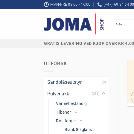
Skip
MAN-FRE 08:00 - 16:00
(+47) 69 34 64 0
to
content
Søk
etter:
GRATIS LEVERING VED KJØP OVER KR 4.0
UTFORSK
Sandblåseutstyr
(8)
Pulverlakk
(331)
Varmebestandig
Tilbehør
RAL farger
Blank 80 glans