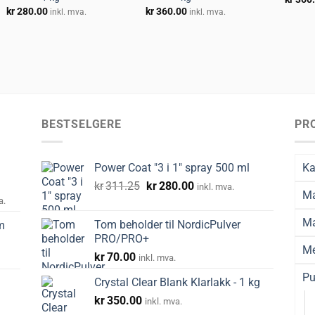
kr
280.00
kr
360.00
inkl. mva.
inkl. mva.
BESTSELGERE
PR
Power Coat "3 i 1" spray 500 ml
Ka
Opprinnelig
Nåværende
kr
311.25
kr
280.00
inkl. mva.
Ma
råde:
pris
pris
a.
00
var:
er:
Ma
Tom beholder til NordicPulver
m
kr311.25.
kr280.00.
PRO/PRO+
20.00
Me
kr
70.00
inkl. mva.
Pu
Crystal Clear Blank Klarlakk - 1 kg
kr
350.00
inkl. mva.