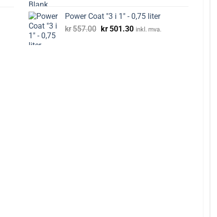
Power Coat "3 i 1" - 0,75 liter
Opprinnelig
Nåværende
kr
557.00
kr
501.30
inkl. mva.
pris
pris
var:
er:
kr557.00.
kr501.30.