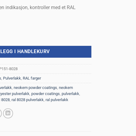
en indikasjon, kontroller med et RAL
er - 1 kg antall
LEGG I HANDLEKURV
P151-8028
s
,
Pulverlakk
,
RAL farger
verlakk
,
neokem powder coatings
,
neokem
lyester pulverlakk
,
powder coatings
,
pulverlakk
,
l 8028
,
ral 8028 pulverlakk
,
ral pulverlakk