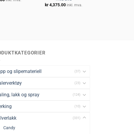
inkl. mva.
kr
4,375.00
inkl. mva.
ODUKTKATEGORIER
pp og slipemateriell
(37)
lerverktøy
(23)
ling, lakk og spray
(124)
rking
(10)
lverlakk
(331)
Candy