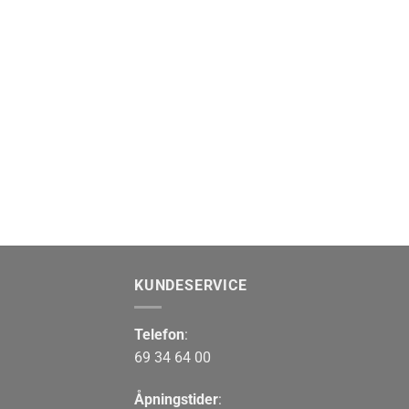
KUNDESERVICE
Telefon
:
69 34 64 00
Åpningstider
: