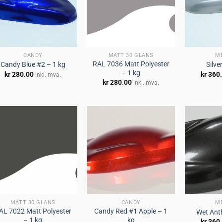
Legg til
Legg til
huskeliste
huskeliste
CANDY
MATT 30 GLANS
M
RAL 7036 Matt Polyester
Candy Blue #2 – 1 kg
Silve
– 1 kg
kr
280.00
kr
360
inkl. mva.
kr
280.00
inkl. mva.
Legg til
Legg til
huskeliste
huskeliste
MATT 30 GLANS
CANDY
M
AL 7022 Matt Polyester
Candy Red #1 Apple – 1
Wet Anth
– 1 kg
kg
kr
360