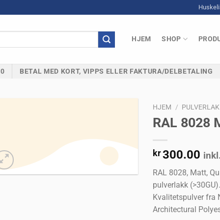
0
Huskeli
HJEM
SHOP
PRODU
00
BETAL MED KORT, VIPPS ELLER FAKTURA/DELBETALING
HJEM
/
PULVERLAK
RAL 8028 M
Legg til
kr
300.00
ink
huskeliste
RAL 8028, Matt, Qu
pulverlakk (>30GU)
Kvalitetspulver f
Architectural Polyes