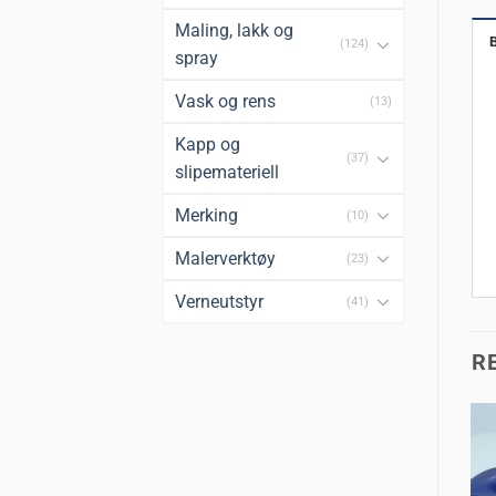
Maling, lakk og
(124)
spray
Vask og rens
(13)
Kapp og
(37)
slipemateriell
Merking
(10)
Malerverktøy
(23)
Verneutstyr
(41)
R