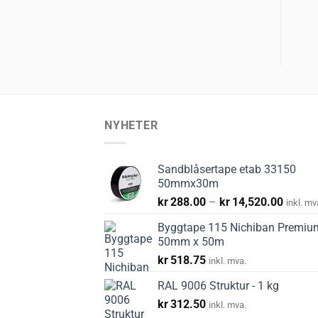
NYHETER
Sandblåsertape etab 33150
50mmx30m
Prisom
kr
288.00
–
kr
14,520.00
inkl. mv
kr288.
Byggtape 115 Nichiban Premiu
til
50mm x 50m
kr14,5
kr
518.75
inkl. mva.
RAL 9006 Struktur - 1 kg
kr
312.50
inkl. mva.