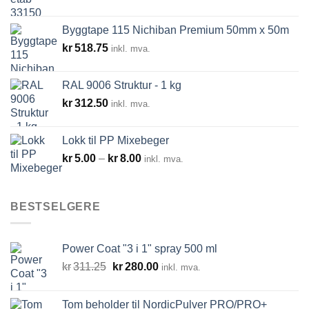
kr288.00
til
Byggtape 115 Nichiban Premium 50mm x 50m
kr14,520.00
kr
518.75
inkl. mva.
RAL 9006 Struktur - 1 kg
kr
312.50
inkl. mva.
Lokk til PP Mixebeger
Prisområde:
kr
5.00
–
kr
8.00
inkl. mva.
kr5.00
til
kr8.00
BESTSELGERE
Power Coat "3 i 1" spray 500 ml
Opprinnelig
Nåværende
kr
311.25
kr
280.00
inkl. mva.
pris
pris
var:
er:
Tom beholder til NordicPulver PRO/PRO+