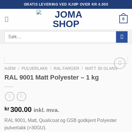
Skip
GRATIS LEVERING VED KJØP OVER KR 4.000
to
content
0
Søk
etter:
HJEM
/
PULVERLAKK
/
RAL FARGER
/
MATT 30 GLANS
RAL 9001 Matt Polyester – 1 kg
Legg til
huskeliste
300.00
kr
inkl. mva.
RAL 9001, Matt, Qualicoat og GSB godkjent Polyester
pulverlakk (>30GU).