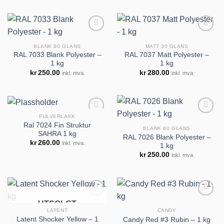
BLANK 80 GLANS
MATT 30 GLANS
RAL 7033 Blank Polyester –
RAL 7037 Matt Polyester –
1 kg
1 kg
Legg til
Legg til
kr
250.00
kr
280.00
inkl. mva.
inkl. mva.
huskeliste
huskeliste
PULVERLAKK
Ral 7024 Fin Struktur
BLANK 80 GLANS
SAHRA 1 kg
RAL 7026 Blank Polyester –
kr
260.00
inkl. mva.
1 kg
Legg til
Legg til
kr
250.00
inkl. mva.
huskeliste
huskeliste
UTSOLGT
LATENT
CANDY
Latent Shocker Yellow – 1
Candy Red #3 Rubin – 1 kg