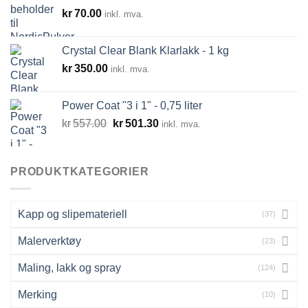
kr311.25.
kr280.00.
kr
70.00
inkl. mva.
Crystal Clear Blank Klarlakk - 1 kg
kr
350.00
inkl. mva.
Power Coat "3 i 1" - 0,75 liter
Opprinnelig
Nåværende
kr
557.00
kr
501.30
inkl. mva.
pris
pris
var:
er:
kr557.00.
kr501.30.
PRODUKTKATEGORIER
Kapp og slipemateriell
(37)
Malerverktøy
(23)
Maling, lakk og spray
(124)
Merking
(10)