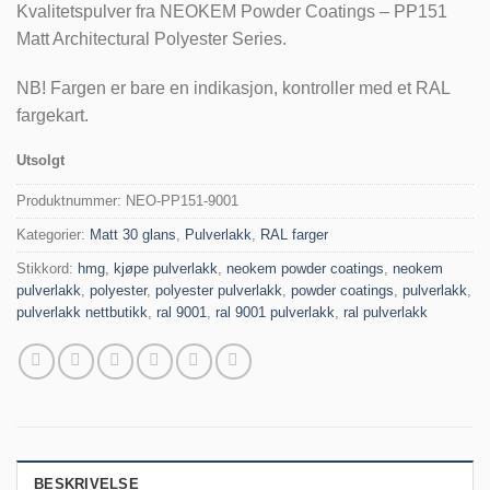
Kvalitetspulver fra NEOKEM Powder Coatings – PP151
Matt Architectural Polyester Series.
NB! Fargen er bare en indikasjon, kontroller med et RAL
fargekart.
Utsolgt
Produktnummer:
NEO-PP151-9001
Kategorier:
Matt 30 glans
,
Pulverlakk
,
RAL farger
Stikkord:
hmg
,
kjøpe pulverlakk
,
neokem powder coatings
,
neokem
pulverlakk
,
polyester
,
polyester pulverlakk
,
powder coatings
,
pulverlakk
,
pulverlakk nettbutikk
,
ral 9001
,
ral 9001 pulverlakk
,
ral pulverlakk
BESKRIVELSE