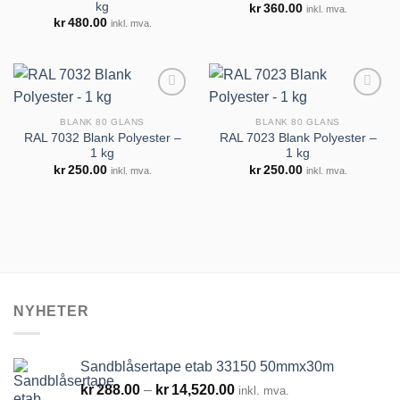
kg
kr
360.00
inkl. mva.
Legg til
Legg til
kr
480.00
inkl. mva.
huskeliste
huskeliste
BLANK 80 GLANS
BLANK 80 GLANS
RAL 7032 Blank Polyester –
RAL 7023 Blank Polyester –
1 kg
1 kg
Legg til
Legg til
kr
250.00
kr
250.00
inkl. mva.
inkl. mva.
huskeliste
huskeliste
NYHETER
Sandblåsertape etab 33150 50mmx30m
Prisområde:
kr
288.00
–
kr
14,520.00
inkl. mva.